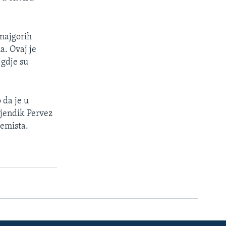
 najgorih
a. Ovaj je
 gdje su
 da je u
sjendik Pervez
remista.