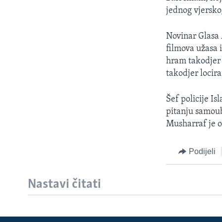
MAGAZIN
jednog vjerskog
O GLASU AMERIKE
Novinar Glasa A
filmova užasa 
hram takodjer 
takodjer locir
Šef policije I
pitanju samoub
Musharraf je o
Podijeli
Nastavi čitati