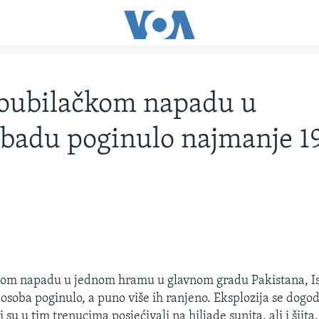
oubilačkom napadu u
badu poginulo najmanje 1
om napadu u jednom hramu u glavnom gradu Pakistana, I
 osoba poginulo, a puno više ih ranjeno. Eksplozija se dogo
 su u tim trenucima posjećivali na hiljade sunita, ali i šiita