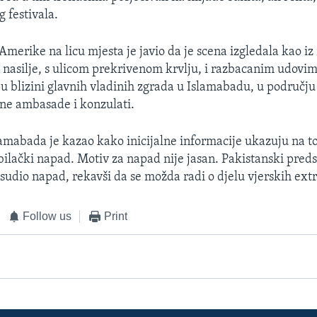
 festivala.
merike na licu mjesta je javio da je scena izgledala kao iz
i nasilje, s ulicom prekrivenom krvlju, i razbacanim udovim
u blizini glavnih vladinih zgrada u Islamabadu, u području
ane ambasade i konzulati.
slamabada je kazao kako inicijalne informacije ukazuju na to
ilački napad. Motiv za napad nije jasan. Pakistanski pred
sudio napad, rekavši da se možda radi o djelu vjerskih ext
Follow us
Print