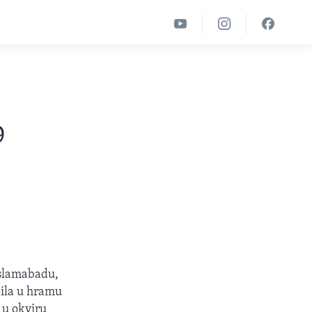
9
slamabadu,
dila u hramu
, u okviru