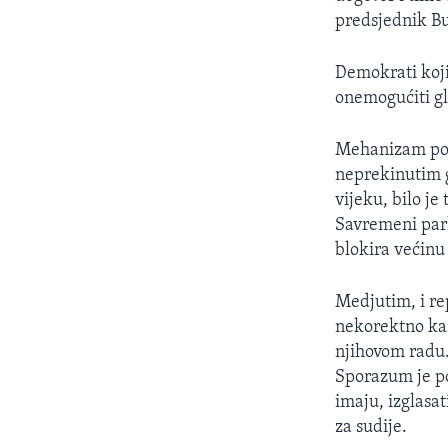
MAGAZIN
predsjednik Bu
O GLASU AMERIKE
Demokrati koji
onemogućiti gl
Mehanizam pozn
neprekinutim g
vijeku, bilo j
Savremeni parl
blokira većinu 
Medjutim, i re
nekorektno kan
njihovom radu
Sporazum je po
imaju, izglasa
za sudije.