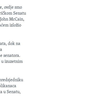
e, ovdje smo
eričkom Senatu
r John McCain,
aćem izložio
ata, dok na
sa
e senatora.
o u izuzetnim
 predsjedniku
blikanaca
ta u Senatu,