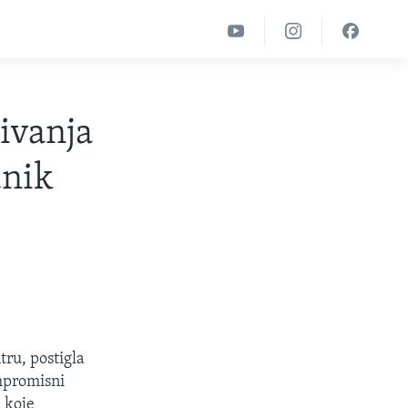
ivanja
dnik
tru, postigla
ompromisni
 koje