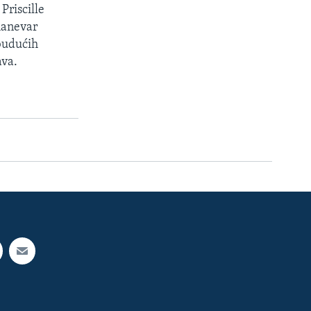
Priscille
manevar
budućih
ava.