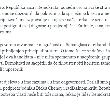
ro, Republikanaca i Demokrata, po sedmoro sa svake stran
a smo se dogovorili da pokušamo da spriječimo krizu u am
uciju izvučemo iz provalije u kojoj se našla, rekao je senato
u postignut ovaj dogovor u posljednji čas. Zatim je, u najkr
azuma.
govorom otvorena je mogućnost da Senat glasa o tri kandid
 primijenjen princip filibustera. O tome šta će se dešavati 
oš dva kandidata - nije ništa spomenuto u saopštenju grup
, Demokrati su saopštili da će filibuster biti korišten sam
i i upozorili:
at djelovao u ime razuma i u ime odgovornosti. Poslali smo
, podpredsjedniku Dicku Cheney i radikalnom krilu Repu
potreba vlasti neće biti tolerirana, rekao je lider Demokra