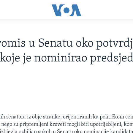
mis u Senatu oko potvrdj
 koje je nominirao predsje
h senatora iz obje stranke, orijentiranih ka političkom cen
je nego su pripremljeni kreveti mogli biti upotrijebljeni, k
 izbjegla ozbiljan sukob u Senatu oko nominacije kandidata