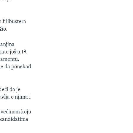
 filibustera
žio.
manjina
to još u 19.
rlamentu.
ine da ponekad
eći da je
vlja o njima i
, većinom koju
o kandidatima