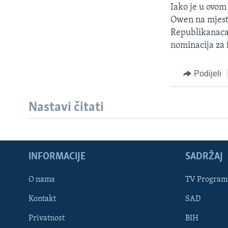
Iako je u ovom
Owen na mjesto
Republikanaca
nominacija za 
Podijeli
Nastavi čitati
INFORMACIJE
SADRŽAJ
Learning English
O nama
TV Program
Kontakt
SAD
PRATITE NAS
Privatnost
BIH