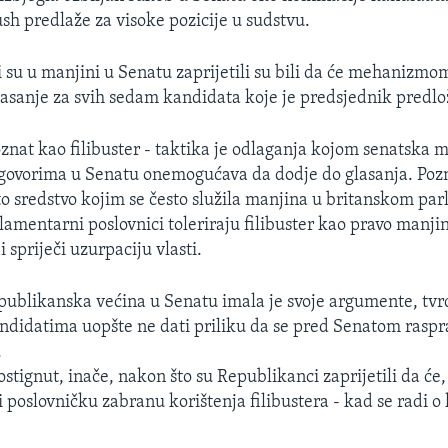
sh predlaže za visoke pozicije u sudstvu.
 su u manjini u Senatu zaprijetili su bili da će mehanizmom
asanje za svih sedam kandidata koje je predsjednik predlo
at kao filibuster - taktika je odlaganja kojom senatska 
ovorima u Senatu onemogućava da dodje do glasanja. Pozna
e to sredstvo kojim se često služila manjina u britanskom pa
amentarni poslovnici toleriraju filibuster kao pravo manj
i spriječi uzurpaciju vlasti.
publikanska većina u Senatu imala je svoje argumente, tvrd
didatima uopšte ne dati priliku da se pred Senatom raspra
.
stignut, inače, nakon što su Republikanci zaprijetili da će
ti poslovničku zabranu korištenja filibustera - kad se radi 