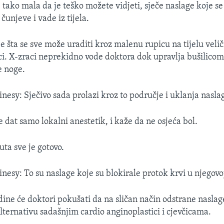
e tako mala da je teško možete vidjeti, sječe naslage koje s
unjeve i vade iz tijela.
je šta se sve može uraditi kroz malenu rupicu na tijelu veli
ci. X-zraci neprekidno vode doktora dok upravlja bušilico
 noge.
nesy: Sječivo sada prolazi kroz to područje i uklanja nasla
dat samo lokalni anestetik, i kaže da ne osjeća bol.
uta sve je gotovo.
nesy: To su naslage koje su blokirale protok krvi u njegovoj
ine će doktori pokušati da na sličan način odstrane naslag
alternativu sadašnjim cardio anginoplastici i cjevčicama.