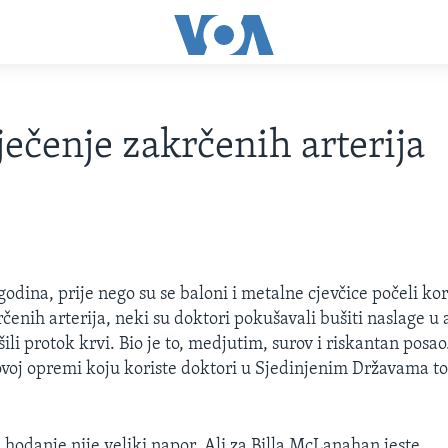
ječenje zakrčenih arterija
godina, prije nego su se baloni i metalne cjevčice počeli kori
čenih arterija, neki su doktori pokušavali bušiti naslage u
ili protok krvi. Bio je to, medjutim, surov i riskantan posa
ovoj opremi koju koriste doktori u Sjedinjenim Državama to
 hodanje nije veliki napor. Ali za Billa McLanahan jeste.