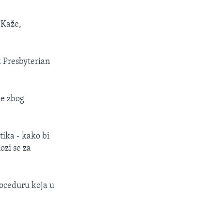
 Kaže,
 Presbyterian
je zbog
ika - kako bi
ozi se za
oceduru koja u