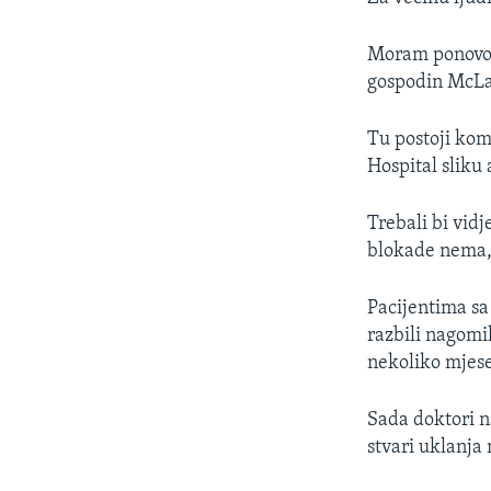
MAGAZIN
O GLASU AMERIKE
Moram ponovo st
gospodin McL
Tu postoji kom
Hospital sliku
Trebali bi vidj
blokade nema,
Pacijentima sa
razbili nagomil
nekoliko mjese
Sada doktori 
stvari uklanja 