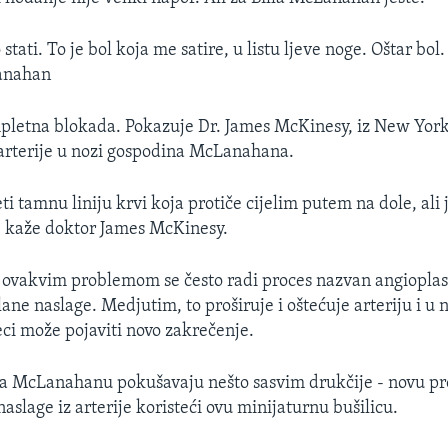
ati. To je bol koja me satire, u listu ljeve noge. Oštar bol.
anahan
pletna blokada. Pokazuje Dr. James McKinesy, iz New York
 arterije u nozi gospodina McLanahana.
eti tamnu liniju krvi koja protiče cijelim putem na dole, ali 
 kaže doktor James McKinesy.
 ovakvim problemom se često radi proces nazvan angioplast
ane naslage. Medjutim, to proširuje i oštećuje arteriju i u n
ci može pojaviti novo zakrečenje.
na McLanahanu pokušavaju nešto sasvim drukčije - novu pr
naslage iz arterije koristeći ovu minijaturnu bušilicu.