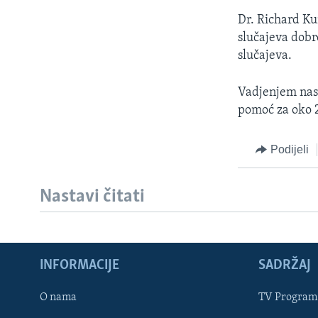
Dr. Richard Ku
slučajeva dobr
slučajeva.
Vadjenjem nasla
pomoć za oko 
Podijeli
Nastavi čitati
INFORMACIJE
SADRŽAJ
Learning English
O nama
TV Program