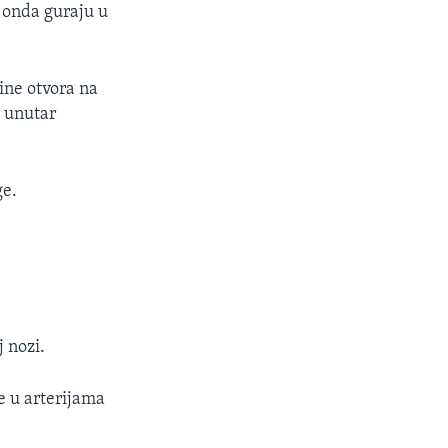
e onda guraju u
čine otvora na
m unutar
ge.
 nozi.
e u arterijama