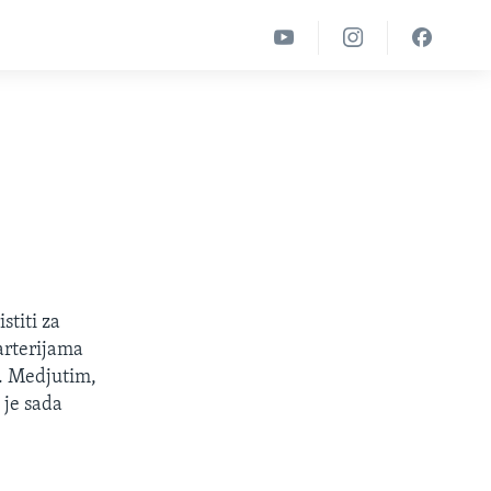
stiti za
 arterijama
o. Medjutim,
 je sada