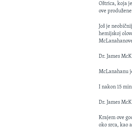
Oštrica, koja j
ove produžene č
Još je neobični
hemijskoj olov
McLanahanove
Dr. James McKi
McLanahanu je 
I nakon 15 min
Dr. James McKi
Krajem ove god
oko srca, kao 