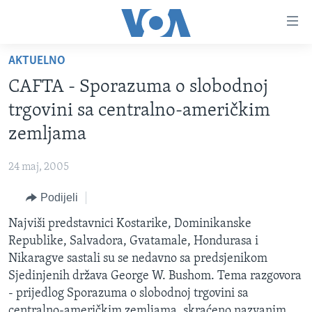
Linkovi
Pređi
na
AKTUELNO
glavni
TV PROGRAM
sadržaj
CAFTA - Sporazuma o slobodnoj
VIDEO
Pređi
trgovini sa centralno-američkim
na
FOTOGRAFIJE DANA
zemljama
glavnu
VIJESTI
navigaciju
24 maj, 2005
Idi
NAUKA I TEHNOLOGIJA
SJEDINJENE AMERIČKE DRŽAVE
na
Podijeli
SPECIJALNI PROJEKTI
BOSNA I HERCEGOVINA
pretragu
Najviši predstavnici Kostarike, Dominikanske
KORUPCIJA
SVIJET
Republike, Salvadora, Gvatamale, Hondurasa i
SLOBODA MEDIJA
Nikaragve sastali su se nedavno sa predsjenikom
ŽENSKA STRANA
Sjedinjenih država George W. Bushom. Tema razgovora
- prijedlog Sporazuma o slobodnoj trgovini sa
IZBJEGLIČKA STRANA
centralno-američkim zemljama, skraćeno nazvanim