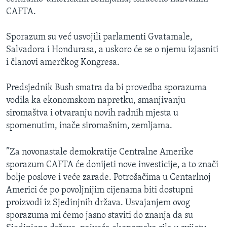
MAGAZIN
CAFTA.
O GLASU AMERIKE
Sporazum su već usvojili parlamenti Gvatamale,
Salvadora i Hondurasa, a uskoro će se o njemu izjasniti
Learning English
i članovi amerčkog Kongresa.
PRATITE NAS
Predsjednik Bush smatra da bi provedba sporazuma
vodila ka ekonomskom napretku, smanjivanju
siromaštva i otvaranju novih radnih mjesta u
spomenutim, inače siromašnim, zemljama.
Jezici
”Za novonastale demokratije Centralne Amerike
sporazum CAFTA će donijeti nove investicije, a to znači
bolje poslove i veće zarade. Potrošačima u Centarlnoj
Americi će po povoljnijim cijenama biti dostupni
proizvodi iz Sjedinjnih država. Usvajanjem ovog
sporazuma mi ćemo jasno staviti do znanja da su