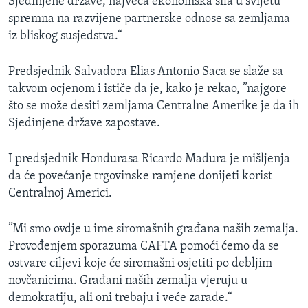
Sjedinjene države, najveća ekonomska sila u svijetu
spremna na razvijene partnerske odnose sa zemljama
iz bliskog susjedstva.“
Predsjednik Salvadora Elias Antonio Saca se slaže sa
takvom ocjenom i ističe da je, kako je rekao, ”najgore
što se može desiti zemljama Centralne Amerike je da ih
Sjedinjene države zapostave.
I predsjednik Hondurasa Ricardo Madura je mišljenja
da će povećanje trgovinske ramjene donijeti korist
Centralnoj Americi.
”Mi smo ovdje u ime siromašnih građana naših zemalja.
Provođenjem sporazuma CAFTA pomoći ćemo da se
ostvare ciljevi koje će siromašni osjetiti po debljim
novčanicima. Građani naših zemalja vjeruju u
demokratiju, ali oni trebaju i veće zarade.“