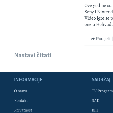
MAGAZIN
Ove godine su 
O GLASU AMERIKE
Sony i Nintend
Video igre se 
one u Holivud
Podijeli
Nastavi čitati
INFORMACIJE
SADRŽAJ
O nama
TV Program
Learning English
Kontakt
SAD
PRATITE NAS
Privatnost
BIH