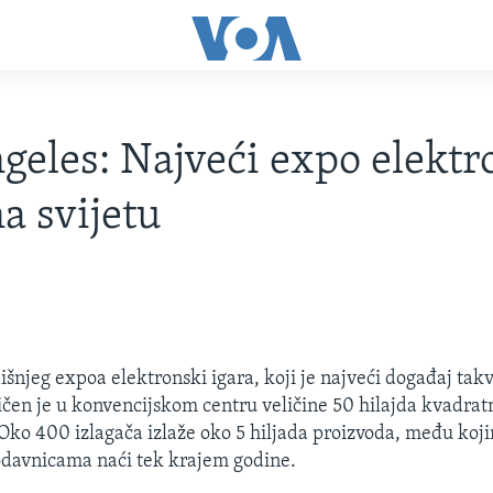
geles: Najveći expo elektr
na svijetu
išnjeg expoa elektronski igara, koji je najveći događaj tak
iličen je u konvencijskom centru veličine 50 hilajda kvadra
Oko 400 izlagača izlaže oko 5 hiljada proizvoda, među koj
rodavnicama naći tek krajem godine.