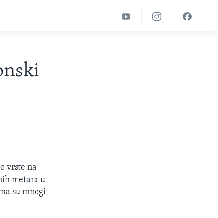
onski
ve vrste na
tnih metara u
ima su mnogi