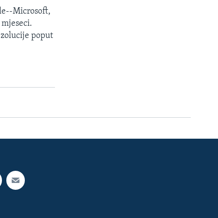
le--Microsoft,
 mjeseci.
ezolucije poput