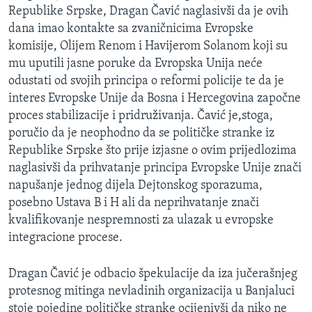
Republike Srpske, Dragan Čavić naglasivši da je ovih
MAGAZIN
dana imao kontakte sa zvaničnicima Evropske
O GLASU AMERIKE
komisije, Olijem Renom i Havijerom Solanom koji su
mu uputili jasne poruke da Evropska Unija neće
Learning English
odustati od svojih principa o reformi policije te da je
interes Evropske Unije da Bosna i Hercegovina započne
PRATITE NAS
proces stabilizacije i pridruživanja. Čavić je,stoga,
poručio da je neophodno da se političke stranke iz
Republike Srpske što prije izjasne o ovim prijedlozima
naglasivši da prihvatanje principa Evropske Unije znači
Jezici
napušanje jednog dijela Dejtonskog sporazuma,
posebno Ustava B i H ali da neprihvatanje znači
kvalifikovanje nespremnosti za ulazak u evropske
integracione procese.
Dragan Čavić je odbacio špekulacije da iza jučerašnjeg
protesnog mitinga nevladinih organizacija u Banjaluci
stoje pojedine političke stranke ocijenivši da niko ne