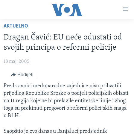
Linkovi
Pređi
na
AKTUELNO
glavni
TV PROGRAM
sadržaj
Dragan Čavić: EU neće odustati od
VIDEO
Pređi
svojih principa o reformi policije
na
FOTOGRAFIJE DANA
glavnu
18 maj, 2005
VIJESTI
navigaciju
Idi
Podijeli
NAUKA I TEHNOLOGIJA
SJEDINJENE AMERIČKE DRŽAVE
na
SPECIJALNI PROJEKTI
Predstavnici međunarodne zajednice nisu prihvatili
BOSNA I HERCEGOVINA
pretragu
prijedlog Republike Srpske o podjeli policijskih oblasti
KORUPCIJA
SVIJET
na 11 regija koje ne bi prelazile entitetske linije i zbog
SLOBODA MEDIJA
toga su prekinuti pregovori o reformi policijskih snaga
u B i H.
ŽENSKA STRANA
IZBJEGLIČKA STRANA
Saopštio je ovo danas u Banjaluci predsjednik