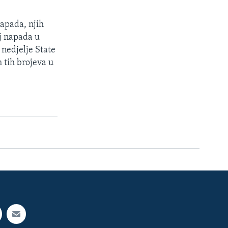
napada, njih
oj napada u
 nedjelje State
 tih brojeva u