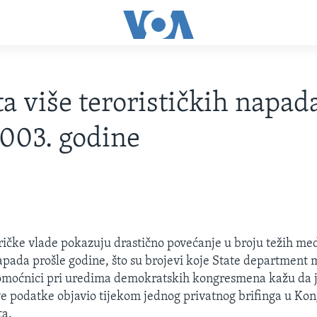
ta više terorističkih napada
003. godine
ričke vlade pokazuju drastično povećanje u broju težih m
napada prošle godine, što su brojevi koje State department
 Pomoćnici pri uredima demokratskih kongresmena kažu da j
 podatke objavio tijekom jednog privatnog brifinga u Kon
ta.