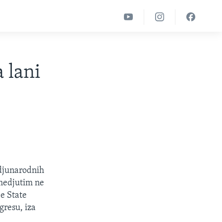
 lani
edjunarodnih
 medjutim ne
e State
gresu, iza