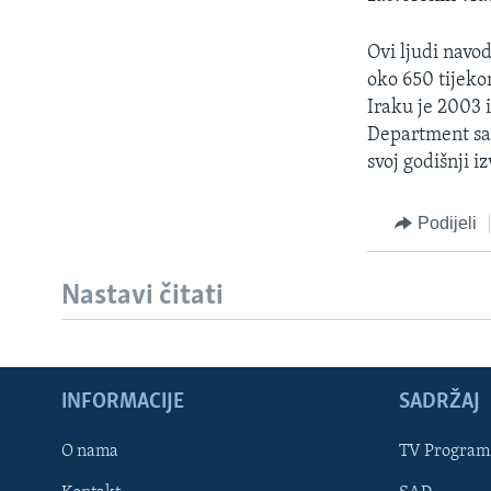
MAGAZIN
O GLASU AMERIKE
Ovi ljudi navod
oko 650 tijeko
Iraku je 2003 i
Department sao
svoj godišnji i
Podijeli
Nastavi čitati
INFORMACIJE
SADRŽAJ
Learning English
O nama
TV Program