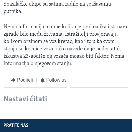
Spasilačke ekipe su satima radile na spašavanju
MAGAZIN
putnika.
O GLASU AMERIKE
Nema informacija o tome koliko je prolaznika i stanara
Learning English
zgrade bilo među žrtvama. Istražitelji provjeravaju
kolikom brzinom se voz kretao, kao i to u kakvom
PRATITE NAS
stanju su kočnice voza, iako navode da je nedostatak
iskustva 23-godišnjeg vozača mogao biti faktor. Nema
informacija o njegovom stanju.
Jezici
Podijeli
Follow us
Nastavi čitati
PRATITE NAS