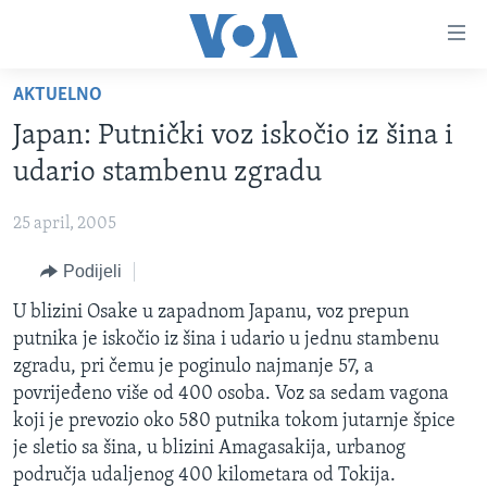
Linkovi
Pređi
na
AKTUELNO
glavni
TV PROGRAM
sadržaj
Japan: Putnički voz iskočio iz šina i
VIDEO
Pređi
udario stambenu zgradu
na
FOTOGRAFIJE DANA
glavnu
25 april, 2005
VIJESTI
navigaciju
Idi
Podijeli
NAUKA I TEHNOLOGIJA
SJEDINJENE AMERIČKE DRŽAVE
na
SPECIJALNI PROJEKTI
U blizini Osake u zapadnom Japanu, voz prepun
BOSNA I HERCEGOVINA
pretragu
putnika je iskočio iz šina i udario u jednu stambenu
KORUPCIJA
SVIJET
zgradu, pri čemu je poginulo najmanje 57, a
SLOBODA MEDIJA
povrijeđeno više od 400 osoba. Voz sa sedam vagona
koji je prevozio oko 580 putnika tokom jutarnje špice
ŽENSKA STRANA
je sletio sa šina, u blizini Amagasakija, urbanog
IZBJEGLIČKA STRANA
područja udaljenog 400 kilometara od Tokija.