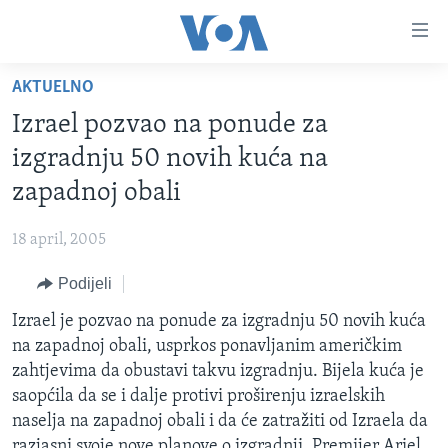
Linkovi
Pređi
na
AKTUELNO
glavni
TV PROGRAM
sadržaj
Izrael pozvao na ponude za
VIDEO
Pređi
izgradnju 50 novih kuća na
na
FOTOGRAFIJE DANA
zapadnoj obali
glavnu
VIJESTI
navigaciju
18 april, 2005
Idi
NAUKA I TEHNOLOGIJA
SJEDINJENE AMERIČKE DRŽAVE
na
Podijeli
SPECIJALNI PROJEKTI
BOSNA I HERCEGOVINA
pretragu
Izrael je pozvao na ponude za izgradnju 50 novih kuća
KORUPCIJA
SVIJET
na zapadnoj obali, usprkos ponavljanim američkim
SLOBODA MEDIJA
zahtjevima da obustavi takvu izgradnju. Bijela kuća je
ŽENSKA STRANA
saopćila da se i dalje protivi proširenju izraelskih
naselja na zapadnoj obali i da će zatražiti od Izraela da
IZBJEGLIČKA STRANA
razjasni svoje nove planove o izgradnji. Premijer Ariel