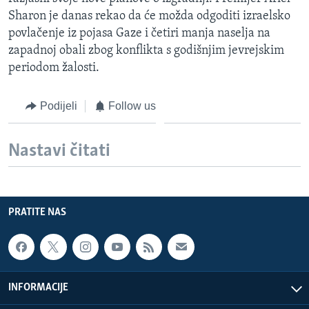
MAGAZIN
Sharon je danas rekao da će možda odgoditi izraelsko
povlačenje iz pojasa Gaze i četiri manja naselja na
O GLASU AMERIKE
zapadnoj obali zbog konflikta s godišnjim jevrejskim
periodom žalosti.
Learning English
Podijeli
Follow us
PRATITE NAS
Nastavi čitati
Jezici
PRATITE NAS
INFORMACIJE