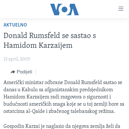
Linkovi
Pređi
na
AKTUELNO
glavni
TV PROGRAM
sadržaj
Donald Rumsfeld se sastao s
VIDEO
Pređi
Hamidom Karzaijem
na
FOTOGRAFIJE DANA
glavnu
13 april, 2005
VIJESTI
navigaciju
Idi
Podijeli
NAUKA I TEHNOLOGIJA
SJEDINJENE AMERIČKE DRŽAVE
na
SPECIJALNI PROJEKTI
Američki ministar odbrane Donald Rumsfeld sastao se
BOSNA I HERCEGOVINA
pretragu
danas u Kabulu sa afganistanskim predsjednikom
KORUPCIJA
SVIJET
Hamidom Karzaijem radi razgovora o sigurnosti i
SLOBODA MEDIJA
budućnosti američkih snaga koje se u toj zemlji bore sa
ostatcima al-Qaide i zbačenog talebanskog režima.
ŽENSKA STRANA
IZBJEGLIČKA STRANA
Gospodin Karzai je naglasio da njegova zemlja želi da