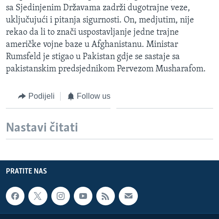
sa Sjedinjenim Državama zadrži dugotrajne veze,
MAGAZIN
uključujući i pitanja sigurnosti. On, medjutim, nije
O GLASU AMERIKE
rekao da li to znači uspostavljanje jedne trajne
američke vojne baze u Afghanistanu. Ministar
Learning English
Rumsfeld je stigao u Pakistan gdje se sastaje sa
pakistanskim predsjednikom Pervezom Musharafom.
PRATITE NAS
Podijeli
Follow us
Jezici
Nastavi čitati
PRATITE NAS