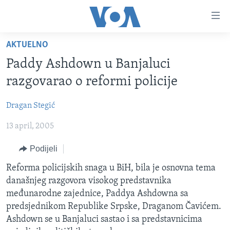
Linkovi
Pređi
na
AKTUELNO
glavni
TV PROGRAM
sadržaj
Paddy Ashdown u Banjaluci
VIDEO
Pređi
razgovarao o reformi policije
na
FOTOGRAFIJE DANA
glavnu
Dragan Stegić
VIJESTI
navigaciju
Idi
13 april, 2005
NAUKA I TEHNOLOGIJA
SJEDINJENE AMERIČKE DRŽAVE
na
SPECIJALNI PROJEKTI
BOSNA I HERCEGOVINA
Podijeli
pretragu
KORUPCIJA
SVIJET
Reforma policijskih snaga u BiH, bila je osnovna tema
današnjeg razgovora visokog predstavnika
SLOBODA MEDIJA
međunarodne zajednice, Paddya Ashdowna sa
ŽENSKA STRANA
predsjednikom Republike Srpske, Draganom Čavićem.
Ashdown se u Banjaluci sastao i sa predstavnicima
IZBJEGLIČKA STRANA