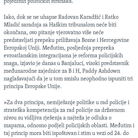
pojedinih političkih stranaka.
MAGAZIN
O GLASU AMERIKE
Iako, dok se ne uhapse Radovan Karadžić i Ratko
Mladić saradnja sa Haškim tribunalom neće biti
okončana, ovo pitanje vjerovatno više neće
Learning English
predstavljati prepeku priližavaja Bosne i Hercegovine
Evropskoj Uniji. Međutim, posljednja prepreka
PRATITE NAS
evroatlanskim integracijama je reforma policijskih
snaga, izjavio je danas u Banjaluci, visoki predstavnik
međunarodne zajednice za B i H, Paddy Ashdown
Jezici
naglašavajući da je u tom smislu neophodno ispuniti tri
principa Evropske Unije.
»Za dva principa, nemiješanje politike u rad policije i
strateška kompetencija za rad policije na državnom
nivou su vidljiva rješenja a najteža je odluka o
mapama, odnosno podjeli policijskih oblasti. Međutim i
taj princip mora biti ispoštovan i stim u vezi od 24. do