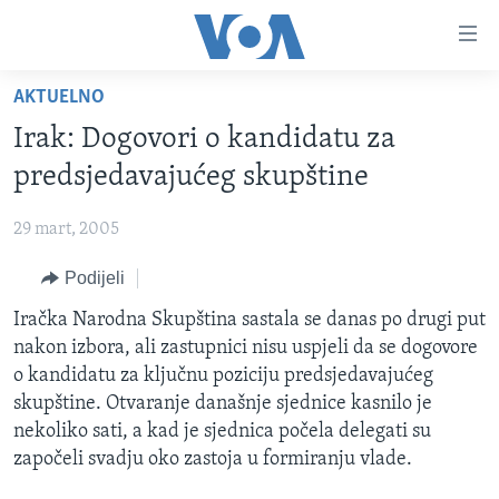
Linkovi
Pređi
na
AKTUELNO
glavni
TV PROGRAM
sadržaj
Irak: Dogovori o kandidatu za
VIDEO
Pređi
predsjedavajućeg skupštine
na
FOTOGRAFIJE DANA
glavnu
29 mart, 2005
VIJESTI
navigaciju
Idi
Podijeli
NAUKA I TEHNOLOGIJA
SJEDINJENE AMERIČKE DRŽAVE
na
SPECIJALNI PROJEKTI
Iračka Narodna Skupština sastala se danas po drugi put
BOSNA I HERCEGOVINA
pretragu
nakon izbora, ali zastupnici nisu uspjeli da se dogovore
KORUPCIJA
SVIJET
o kandidatu za ključnu poziciju predsjedavajućeg
SLOBODA MEDIJA
skupštine. Otvaranje današnje sjednice kasnilo je
nekoliko sati, a kad je sjednica počela delegati su
ŽENSKA STRANA
započeli svadju oko zastoja u formiranju vlade.
IZBJEGLIČKA STRANA