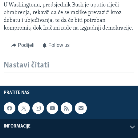
U Washingtonu, predsjednik Bush je uputio riječi
MAGAZIN
ohrabrenja, rekavši da će se razlike prevazići kroz
O GLASU AMERIKE
debatu i ubjeđivanja, te da će biti potreban
kompromis, dok Iračani rade na izgradnji demokracije.
Learning English
Podijeli
Follow us
PRATITE NAS
Nastavi čitati
Jezici
PRATITE NAS
INFORMACIJE