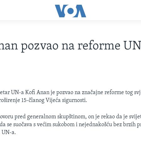
nan pozvao na reforme UN
etar UN-a Kofi Anan je pozvao na značajne reforme tog svje
roširenje 15-članog Vijeća sigurnosti.
ovoru pred generalnom skupštinom, on je rekao da je svij
i da se suočava s većim sukobom i nejednakošću bez brzih 
a UN-a.