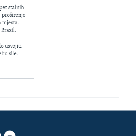
pet stalnih
e proširenje
h mjesta.
 Brazil.
o usvojiti
ebu sile.