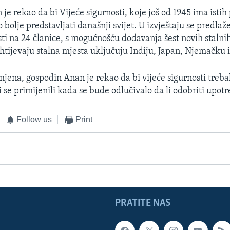
e rekao da bi Vijeće sigurnosti, koje još od 1945 ima istih 
o bolje predstavljati današnji svijet. U izvještaju se predlaž
sti na 24 članice, s mogućnošću dodavanja šest novih stalni
htijevaju stalna mjesta uključuju Indiju, Japan, Njemačku i
jena, gospodin Anan je rekao da bi vijeće sigurnosti trebal
i se primijenili kada se bude odlučivalo da li odobriti upotr
Follow us
Print
PRATITE NAS