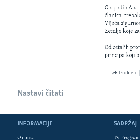
MAGAZIN
Gospodin Anan j
O GLASU AMERIKE
članica, trebal
Vijeća sigurno
Zemlje koje za
Od ostalih prom
principe koji b
Podijeli
Nastavi čitati
INFORMACIJE
SADRŽAJ
Learning English
O nama
TV Program