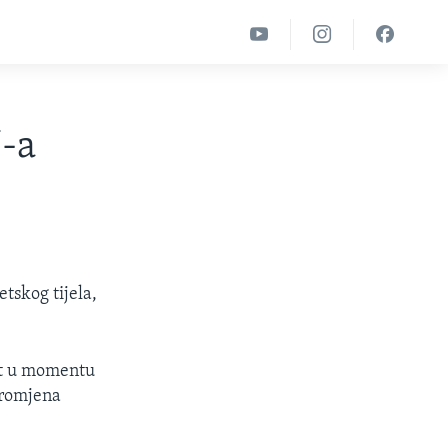
-a
tskog tijela,
et u momentu
promjena