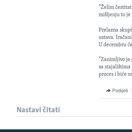
”Želim čestita
mišljenju to je
Prelazna skupš
ustava. Iračani
U decembru će 
”Zanimljivo je 
sa stajalištim
proces i biće 
Podijeli
Nastavi čitati