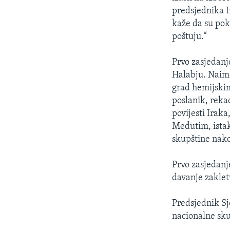
MAGAZIN
predsjednika Ir
O GLASU AMERIKE
kaže da su poka
poštuju.“
Prvo zasjedanj
Halabju. Naim
grad hemijskim
poslanik, reka
povijesti Irak
Međutim, istak
skupštine nak
Prvo zasjedanj
davanje zaklet
Predsjednik Sj
nacionalne sku