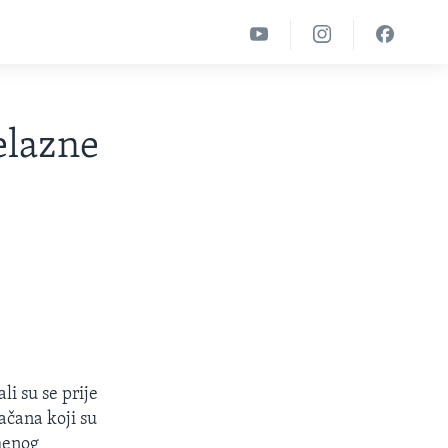
elazne
i su se prije
ačana koji su
menog