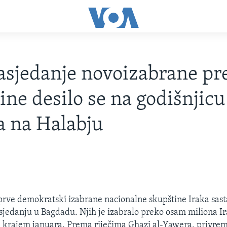
asjedanje novoizabrane pr
ine desilo se na godišnjicu
 na Halabju
prve demokratski izabrane nacionalne skupštine Iraka sastal
sjedanju u Bagdadu. Njih je izabralo preko osam miliona Ir
re krajem januara. Prema riječima Ghazi al-Yawera, privre