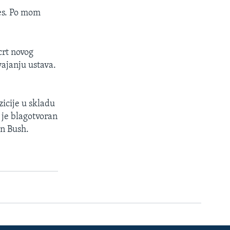
ces. Po mom
crt novog
vajanju ustava.
zicije u skladu
 je blagotvoran
in Bush.