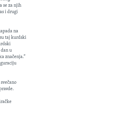
a se za njih
as i drugi
 napada na
u taj kurdski
urdski
i dan u
uka značenja.“
uguraciju
o svečano
pravde.
iračke