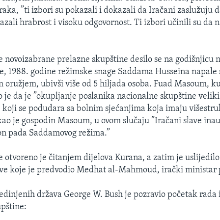
aka, ”ti izbori su pokazali i dokazali da Iračani zaslužuju d
zali hrabrost i visoku odgovornost. Ti izbori učinili su da n
e novoizabrane prelazne skupštine desilo se na godišnjicu
e, 1988. godine režimske snage Saddama Husseina napale s
 oružjem, ubivši više od 5 hiljada osoba. Fuad Masoum, k
o je da je ”okupljanje poslanika nacionalne skupštine velik
a, koji se podudara sa bolnim sjećanjima koja imaju višestr
ao je gospodin Masoum, u ovom slučaju ”Iračani slave ina
on pada Saddamovog režima.”
e otvoreno je čitanjem dijelova Kurana, a zatim je uslijedil
ve koje je predvodio Medhat al-Mahmoud, irački ministar 
edinjenih država George W. Bush je pozravio početak rada 
pštine: