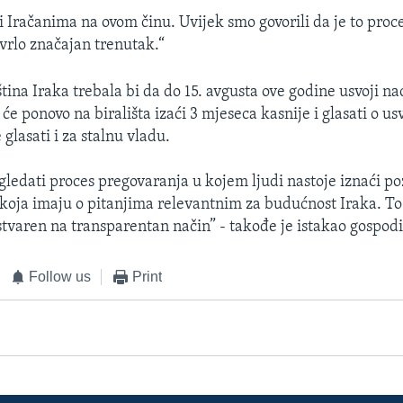
ti Iračanima na ovom činu. Uvijek smo govorili da je to pro
 vrlo značajan trenutak.“
tina Iraka trebala bi da do 15. avgusta ove godine usvoji na
 će ponovo na birališta izaći 3 mjeseca kasnije i glasati o us
glasati i za stalnu vladu.
gledati proces pregovaranja u kojem ljudi nastoje iznaći po
a koja imaju o pitanjima relevantnim za budućnost Iraka. To
ostvaren na transparentan način” - takođe je istakao gospod
Follow us
Print