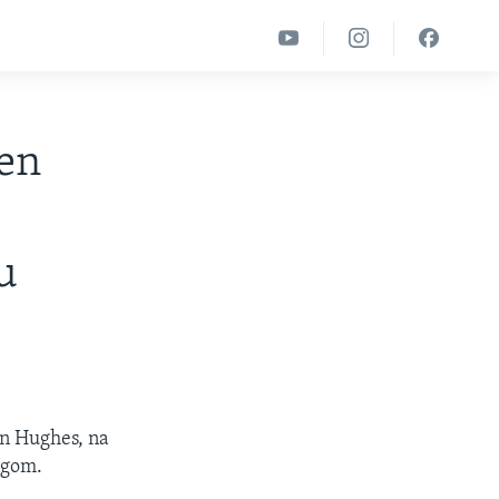
en
u
en Hughes, na
ngom.