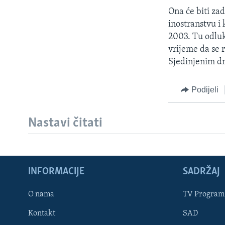
MAGAZIN
Ona će biti za
O GLASU AMERIKE
inostranstvu i
2003. Tu odluk
vrijeme da se 
Sjedinjenim d
Podijeli
Nastavi čitati
INFORMACIJE
SADRŽAJ
Learning English
O nama
TV Program
Kontakt
SAD
PRATITE NAS