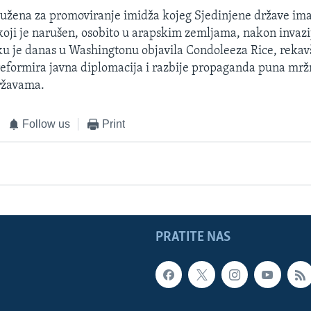
dužena za promoviranje imidža kojeg Sjedinjene države ima
 koji je narušen, osobito u arapskim zemljama, nakon invaz
u je danas u Washingtonu objavila Condoleeza Rice, rekavš
reformira javna diplomacija i razbije propaganda puna mr
ržavama.
Follow us
Print
PRATITE NAS