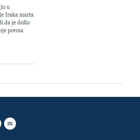
ju u
ije Iraka marta
i da je došlo
žnje prema