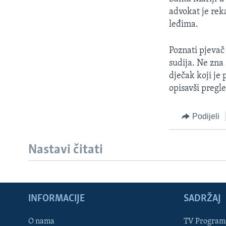
MAGAZIN
advokat je rek
O GLASU AMERIKE
leđima.
Poznati pjevač
sudija. Ne zna s
dječak koji je
opisavši pregl
Podijeli
Nastavi čitati
INFORMACIJE
SADRŽAJ
Learning English
O nama
TV Program