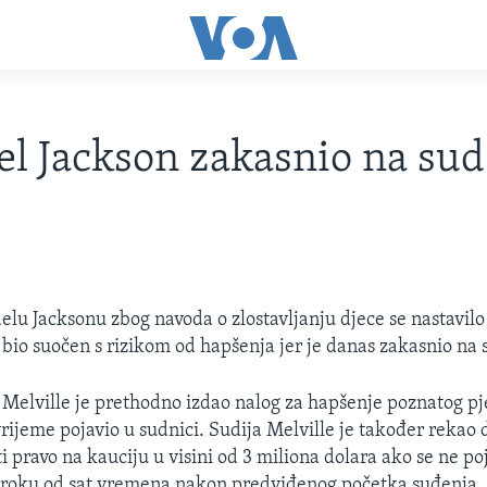
l Jackson zakasnio na sud
lu Jacksonu zbog navoda o zlostavljanju djece se nastavilo
 bio suočen s rizikom od hapšenja jer je danas zakasnio na 
Melville je prethodno izdao nalog za hapšenje poznatog pj
vrijeme pojavio u sudnici. Sudija Melville je također rekao
i pravo na kauciju u visini od 3 miliona dolara ako se ne po
 roku od sat vremena nakon predviđenog početka suđenja.