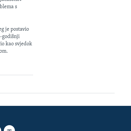
oblema s
g je postavio
5-godišnji
vio kao svjedok
nom.