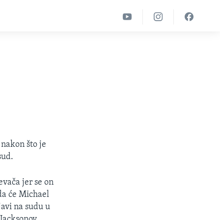
 nakon što je
sud.
evača jer se on
 da će Michael
javi na sudu u
 Jacksonov