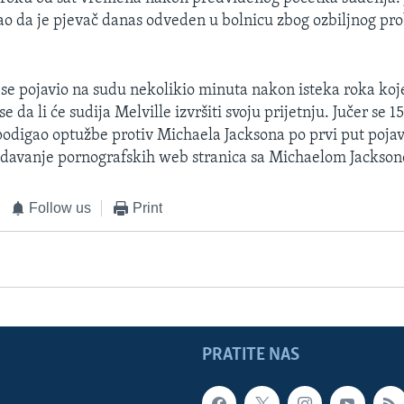
ao da je pjevač danas odveden u bolnicu zbog ozbiljnog pr
 se pojavio na sudu nekolikio minuta nakon isteka roka koje
e da li će sudija Melville izvršiti svoju prijetnju. Jučer se 1
 podigao optužbe protiv Michaela Jacksona po prvi put poja
edavanje pornografskih web stranica sa Michaelom Jackso
Follow us
Print
PRATITE NAS