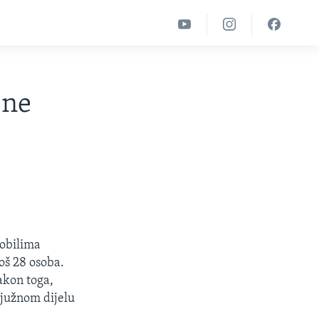
jne
mobilima
oš 28 osoba.
akon toga,
 južnom dijelu