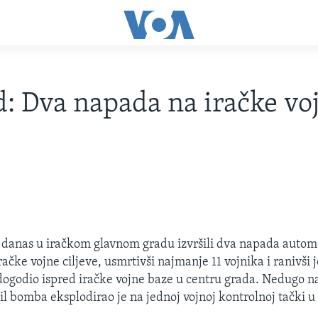
: Dva napada na iračke vo
 danas u iračkom glavnom gradu izvršili dva napada auto
čke vojne ciljeve, usmrtivši najmanje 11 vojnika i ranivši j
dogodio ispred iračke vojne baze u centru grada. Nedugo n
l bomba eksplodirao je na jednoj vojnoj kontrolnoj tački u