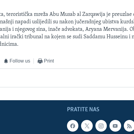
a, teroristička mreža Abu Musab al Zarqawija je preuzlae 
našnji napadi uslijedili su nakon jučerašnjeg ubistva kurds
ija i njegovog sina, inače advokata, Aryana Mervanija. O
ijalni irački tribunal na kojem se sudi Saddamu Husseinu i
dnicima.
Follow us
Print
PRATITE NAS