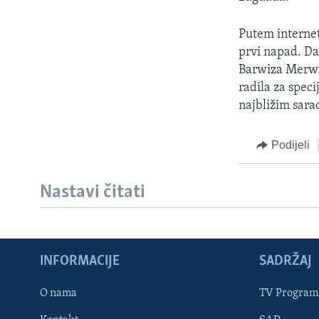
MAGAZIN
O GLASU AMERIKE
Putem internet
prvi napad. Da
Barwiza Merwan
radila za spec
najbližim sara
Podijeli
Nastavi čitati
INFORMACIJE
SADRŽAJ
Learning English
O nama
TV Program