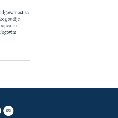
odgovornost za
kog sudije
bojica su
 njegovim