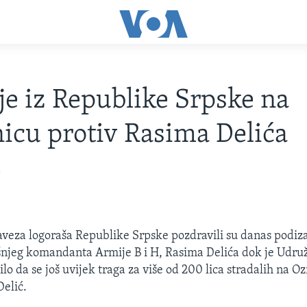
je iz Republike Srpske na
icu protiv Rasima Delića
5
aveza logoraša Republike Srpske pozdravili su danas podiz
njeg komandanta Armije B i H, Rasima Delića dok je Udru
ilo da se još uvijek traga za više od 200 lica stradalih na Oz
Delić.