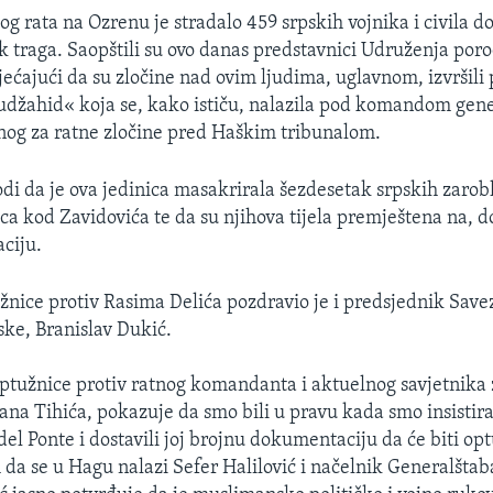
g rata na Ozrenu je stradalo 459 srpskih vojnika i civila d
ek traga. Saopštili su ovo danas predstavnici Udruženja poro
jećajući da su zločine nad ovim ljudima, uglavnom, izvršili 
udžahid« koja se, kako ističu, nalazila pod komandom gen
nog za ratne zločine pred Haškim tribunalom.
di da je ova jedinica masakrirala šezdesetak srpskih zarob
a kod Zavidovića te da su njihova tijela premještena na, d
ciju.
žnice protiv Rasima Delića pozdravio je i predsjednik Save
ke, Branislav Dukić.
tužnice protiv ratnog komandanta i aktuelnog savjetnika 
ana Tihića, pokazuje da smo bili u pravu kada smo insistira
del Ponte i dostavili joj brojnu dokumentaciju da će biti o
 da se u Hagu nalazi Sefer Halilović i načelnik Generalštab