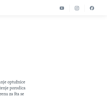
anje optužnice
ženje porodica
renu za šta se