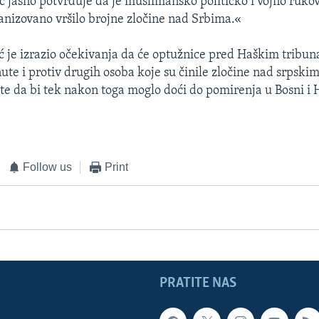
 jasno potvrđuje da je muslimansko političko i vojno ruko
ganizovano vršilo brojne zločine nad Srbima.«
ć je izrazio očekivanja da će optužnice pred Haškim tribu
ute i protiv drugih osoba koje su činile zločine nad srpski
te da bi tek nakon toga moglo doći do pomirenja u Bosni i 
Follow us
Print
PRATITE NAS