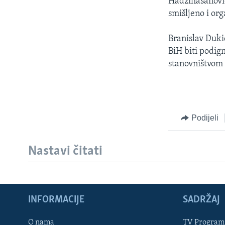
Hadžihasanović
smišljeno i or
Branislav Duki
BiH biti podign
stanovništvom 
Podijeli
Nastavi čitati
Learning English
INFORMACIJE
SADRŽAJ
PRATITE NAS
O nama
TV Program