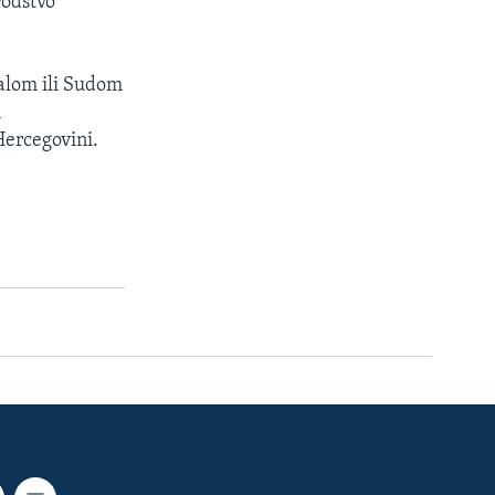
vodstvo
nalom ili Sudom
m
Hercegovini.