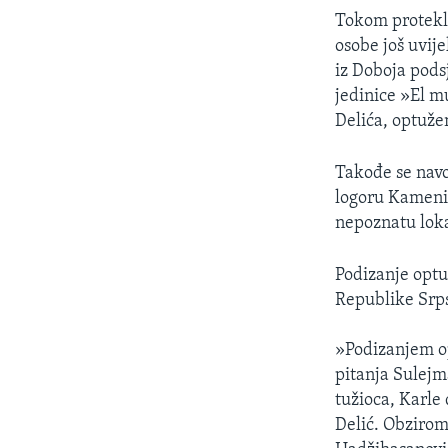
MAGAZIN
Tokom proteklo
O GLASU AMERIKE
osobe još uvij
iz Doboja pods
jedinice »El m
Delića, optuže
Takođe se navo
logoru Kamenic
nepoznatu loka
Podizanje optu
Republike Srps
»Podizanjem op
pitanja Sulejm
tužioca, Karle 
Delić. Obzirom