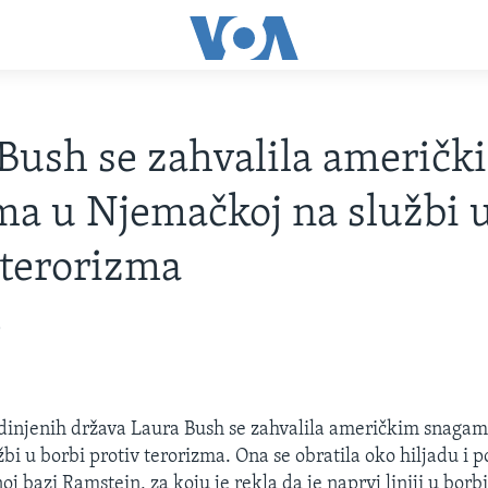
Bush se zahvalila američk
a u Njemačkoj na službi u
 terorizma
5
dinjenih država Laura Bush se zahvalila američkim snaga
žbi u borbi protiv terorizma. Ona se obratila oko hiljadu i 
oj bazi Ramstein, za koju je rekla da je naprvj liniji u borbi