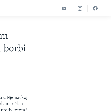
im
 borbi
ma u Njemačkoj
pol američkih
 protiv terora i