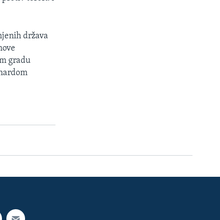
njenih država
shove
om gradu
rhardom