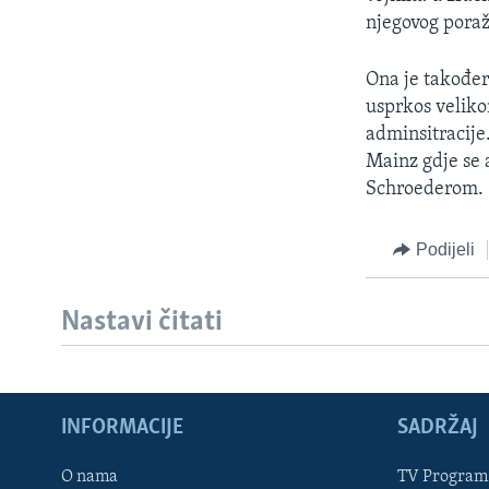
MAGAZIN
njegovog poraž
O GLASU AMERIKE
Ona je također
usprkos velikom
adminsitracij
Mainz gdje se
Schroederom.
Podijeli
Nastavi čitati
INFORMACIJE
SADRŽAJ
Learning English
O nama
TV Program