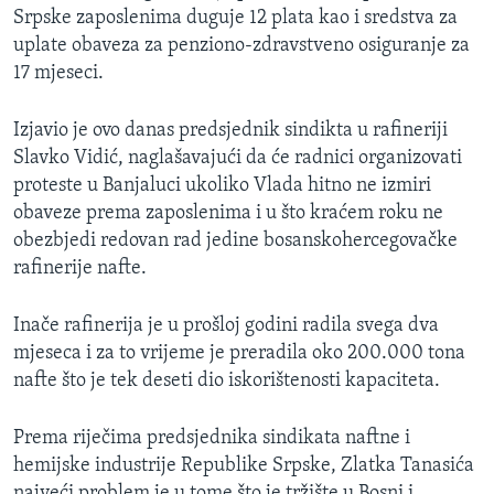
Srpske zaposlenima duguje 12 plata kao i sredstva za
MAGAZIN
uplate obaveza za penziono-zdravstveno osiguranje za
O GLASU AMERIKE
17 mjeseci.
Learning English
Izjavio je ovo danas predsjednik sindikta u rafineriji
Slavko Vidić, naglašavajući da će radnici organizovati
PRATITE NAS
proteste u Banjaluci ukoliko Vlada hitno ne izmiri
obaveze prema zaposlenima i u što kraćem roku ne
obezbjedi redovan rad jedine bosanskohercegovačke
rafinerije nafte.
Jezici
Inače rafinerija je u prošloj godini radila svega dva
mjeseca i za to vrijeme je preradila oko 200.000 tona
nafte što je tek deseti dio iskorištenosti kapaciteta.
Prema riječima predsjednika sindikata naftne i
hemijske industrije Republike Srpske, Zlatka Tanasića
najveći problem je u tome što je tržište u Bosni i