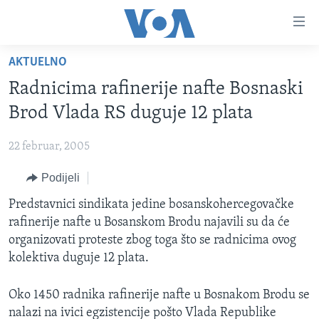
Linkovi
Pređi
na
AKTUELNO
glavni
TV PROGRAM
sadržaj
Radnicima rafinerije nafte Bosnaski
VIDEO
Pređi
Brod Vlada RS duguje 12 plata
na
FOTOGRAFIJE DANA
glavnu
22 februar, 2005
VIJESTI
navigaciju
Idi
Podijeli
NAUKA I TEHNOLOGIJA
SJEDINJENE AMERIČKE DRŽAVE
na
SPECIJALNI PROJEKTI
Predstavnici sindikata jedine bosanskohercegovačke
BOSNA I HERCEGOVINA
pretragu
rafinerije nafte u Bosanskom Brodu najavili su da će
KORUPCIJA
SVIJET
organizovati proteste zbog toga što se radnicima ovog
SLOBODA MEDIJA
kolektiva duguje 12 plata.
ŽENSKA STRANA
Oko 1450 radnika rafinerije nafte u Bosnakom Brodu se
IZBJEGLIČKA STRANA
nalazi na ivici egzistencije pošto Vlada Republike