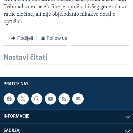
MAGAZIN
Tribunal za ratne zločine je optužio bivšeg generala za
ratne zločine, ali nije objelodanio nikakve detalje
O GLASU AMERIKE
optužbi.
Learning English
Podijeli
Follow us
PRATITE NAS
Nastavi čitati
Jezici
PRATITE NAS
INFORMACIJE
SADRŽAJ