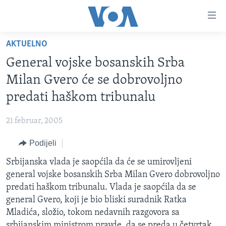
Linkovi
Pređi
na
AKTUELNO
glavni
TV PROGRAM
sadržaj
General vojske bosanskih Srba
VIDEO
Pređi
Milan Gvero će se dobrovoljno
na
FOTOGRAFIJE DANA
predati haškom tribunalu
glavnu
VIJESTI
navigaciju
21 februar, 2005
Idi
NAUKA I TEHNOLOGIJA
SJEDINJENE AMERIČKE DRŽAVE
na
Podijeli
SPECIJALNI PROJEKTI
BOSNA I HERCEGOVINA
pretragu
Srbijanska vlada je saopćila da će se umirovljeni
KORUPCIJA
SVIJET
general vojske bosanskih Srba Milan Gvero dobrovoljno
SLOBODA MEDIJA
predati haškom tribunalu. Vlada je saopćila da se
ŽENSKA STRANA
general Gvero, koji je bio bliski suradnik Ratka
Mladića, složio, tokom nedavnih razgovora sa
IZBJEGLIČKA STRANA
srbijanskim ministrom pravde, da se preda u četvrtak.