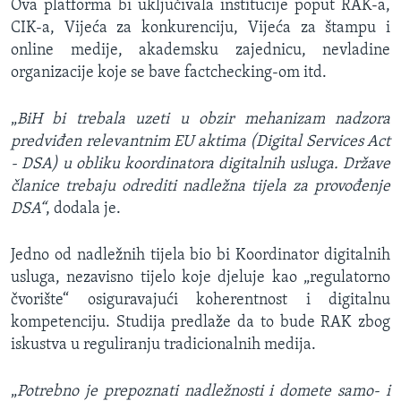
Ova platforma bi uključivala institucije poput RAK-a,
CIK-a, Vijeća za konkurenciju, Vijeća za štampu i
online medije, akademsku zajednicu, nevladine
organizacije koje se bave factchecking-om itd.
„
BiH bi trebala uzeti u obzir mehanizam nadzora
predviđen relevantnim EU aktima (Digital Services Act
- DSA) u obliku koordinatora digitalnih usluga. Države
članice trebaju odrediti nadležna tijela za provođenje
DSA“
, dodala je.
Jedno od nadležnih tijela bio bi Koordinator digitalnih
usluga, nezavisno tijelo koje djeluje kao „regulatorno
čvorište“ osiguravajući koherentnost i digitalnu
kompetenciju. Studija predlaže da to bude RAK zbog
iskustva u reguliranju tradicionalnih medija.
„
Potrebno je prepoznati nadležnosti i domete samo- i