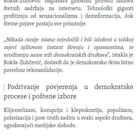
Rokša-Zubčević naglašava globalnu prirodu izazova
štetnih sadržaja na internetu. Tehnološki giganti
profitiraju od senzacionalizma i dezinformacija, dok
štetne pojave postaju sve prisutnije.
„
Nikada ranije nismo svjedočili i bili izloženi u tolikoj
mjeri njihovom instant širenju i opasnostima, te
erodiranju same srži demokratskih društava
“, istakla je
Rokša-Zubčević, dodavši da je demokratsko tkivo hitno
potrebno rekonsolidacije.
Podrivanje povjerenja u demokratske
procese i poštene izbore
Klijentelizam, korupcija i kleptokratija, populizam,
polarizacija i post-truth zadiru u svaki aspekt društava,
ugrožavajući medijske slobode.