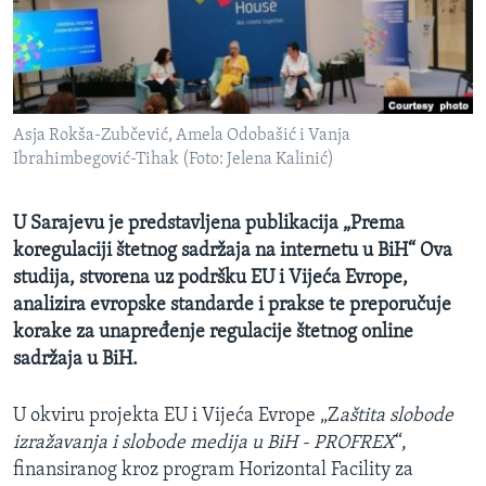
MAGAZIN
O GLASU AMERIKE
Learning English
Asja Rokša-Zubčević, Amela Odobašić i Vanja
Ibrahimbegović-Tihak (Foto: Jelena Kalinić)
PRATITE NAS
U Sarajevu je predstavljena publikacija „Prema
koregulaciji štetnog sadržaja na internetu u BiH“ Ova
Jezici
studija, stvorena uz podršku EU i Vijeća Evrope,
analizira evropske standarde i prakse te preporučuje
korake za unapređenje regulacije štetnog online
sadržaja u BiH.
U okviru projekta EU i Vijeća Evrope „Z
aštita slobode
izražavanja i slobode medija u BiH - PROFREX
“,
finansiranog kroz program Horizontal Facility za