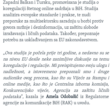
Zapadni Balkan i Tursku, promovisana je studija o
koregulaciji štetnog online sadržaja u BiH. Studija
analizira evropske standarde i prakse, te nudi
preporuke za multisektorsku saradnju u borbi protiv
govora mržnje i dezinformacija, uz zaštitu slobode
izražavanja i ličnih podataka. Također, prepoznaje
potrebu za usklađivanjem sa EU zakonodavstvom.
„
Ova studija je počela prije tri godine, a nedavno su se
na nivou EU desile neke zanimljive diskusije na temu
koregulacije i regulacije. Mi preispitujemo svoju ulogu i
nadležnost, a istovremeno prepoznali smo i druge
sudionike ovog procesa, kao što su Vijeće za štampu i
online medije, kao što je Centralna izborna komisija,
Konkurencijsko vijeće, Agencija za zaštitu ličnih
podataka
“, kazala je
Amela Odobašić
iz Regulatorne
agencije za komunikacije BiH (RAK) u uvodu.