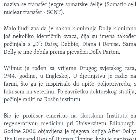
naziva se transfer jezgre somatske ćelije (Somatic cell
nuclear transfer - SCNT).
Malo ljudi zna da je nakon kloniranja Dolly klonirano
još nekoliko identičnih ovaca, čija su imena također
počinjala s „D“: Daisy, Debbie, Diana i Denise. Sama
Dolly je ime dobila prema pjevačici Dolly Parton.
Wilmut je rođen za vrijeme Drugog svjetskog rata,
1944. godine, u Engleskoj. U djetinjstvu je radio na
farmi, što ga je inspirisalo da upiše poljoprivredu, s
fokusom na veterinu. Po završetku doktorskog studija,
počinje raditi na Roslin institutu.
Bio je profesor emeritus na škotskom Institutu za
regenerativnu medicinu pri Univerzitetu Edinburgh.
Godine 2006. objavljena je njegova knjiga After Dolly:
The Uses and Uses of Human Cloning, koju je napisao u