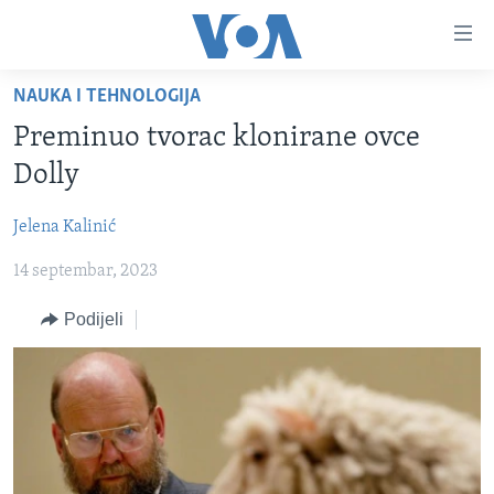
Linkovi
Pređi
na
NAUKA I TEHNOLOGIJA
glavni
TV PROGRAM
sadržaj
Preminuo tvorac klonirane ovce
VIDEO
Pređi
Dolly
na
FOTOGRAFIJE DANA
glavnu
Jelena Kalinić
VIJESTI
navigaciju
Idi
14 septembar, 2023
NAUKA I TEHNOLOGIJA
SJEDINJENE AMERIČKE DRŽAVE
na
SPECIJALNI PROJEKTI
BOSNA I HERCEGOVINA
Podijeli
pretragu
KORUPCIJA
SVIJET
SLOBODA MEDIJA
ŽENSKA STRANA
IZBJEGLIČKA STRANA