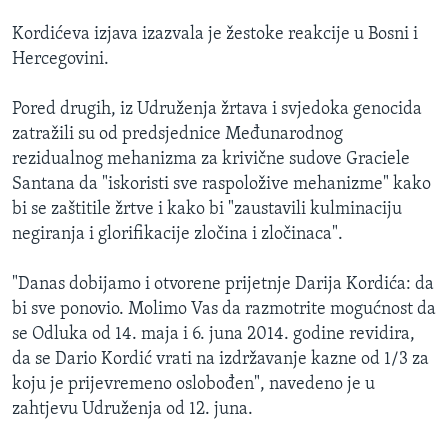
Kordićeva izjava izazvala je žestoke reakcije u Bosni i
Hercegovini.
Pored drugih, iz Udruženja žrtava i svjedoka genocida
zatražili su od predsjednice Međunarodnog
rezidualnog mehanizma za krivične sudove Graciele
Santana da "iskoristi sve raspoložive mehanizme" kako
bi se zaštitile žrtve i kako bi "zaustavili kulminaciju
negiranja i glorifikacije zločina i zločinaca".
"Danas dobijamo i otvorene prijetnje Darija Kordića: da
bi sve ponovio. Molimo Vas da razmotrite mogućnost da
se Odluka od 14. maja i 6. juna 2014. godine revidira,
da se Dario Kordić vrati na izdržavanje kazne od 1/3 za
koju je prijevremeno oslobođen", navedeno je u
zahtjevu Udruženja od 12. juna.