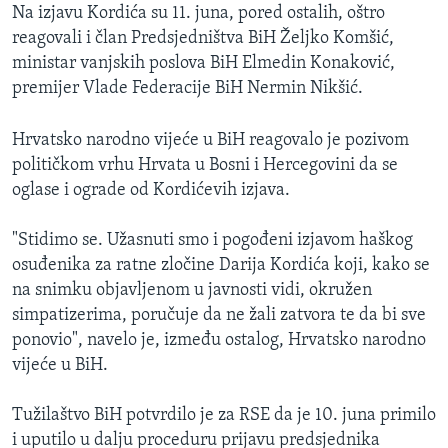
Na izjavu Kordića su 11. juna, pored ostalih, oštro
reagovali i član Predsjedništva BiH Željko Komšić,
ministar vanjskih poslova BiH Elmedin Konaković,
premijer Vlade Federacije BiH Nermin Nikšić.
Hrvatsko narodno vijeće u BiH reagovalo je pozivom
političkom vrhu Hrvata u Bosni i Hercegovini da se
oglase i ograde od Kordićevih izjava.
"Stidimo se. Užasnuti smo i pogođeni izjavom haškog
osuđenika za ratne zločine Darija Kordića koji, kako se
na snimku objavljenom u javnosti vidi, okružen
simpatizerima, poručuje da ne žali zatvora te da bi sve
ponovio", navelo je, između ostalog, Hrvatsko narodno
vijeće u BiH.
Tužilaštvo BiH potvrdilo je za RSE da je 10. juna primilo
i uputilo u dalju proceduru prijavu predsjednika