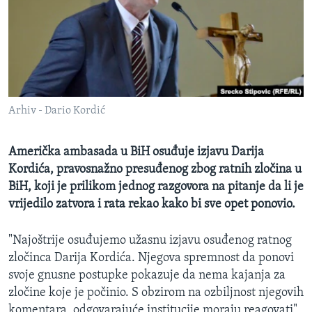
MAGAZIN
O GLASU AMERIKE
Learning English
Arhiv - Dario Kordić
PRATITE NAS
Američka ambasada u BiH osuđuje izjavu Darija
Kordića, pravosnažno presuđenog zbog ratnih zločina u
Jezici
BiH, koji je prilikom jednog razgovora na pitanje da li je
vrijedilo zatvora i rata rekao kako bi sve opet ponovio.
"Najoštrije osuđujemo užasnu izjavu osuđenog ratnog
zločinca Darija Kordića. Njegova spremnost da ponovi
svoje gnusne postupke pokazuje da nema kajanja za
zločine koje je počinio. S obzirom na ozbiljnost njegovih
komentara, odgovarajuće institucije moraju reagovati",