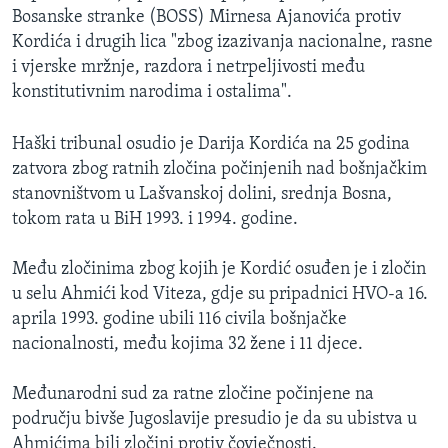
Bosanske stranke (BOSS) Mirnesa Ajanovića protiv
Kordića i drugih lica "zbog izazivanja nacionalne, rasne
i vjerske mržnje, razdora i netrpeljivosti među
konstitutivnim narodima i ostalima".
Haški tribunal osudio je Darija Kordića na 25 godina
zatvora zbog ratnih zločina počinjenih nad bošnjačkim
stanovništvom u Lašvanskoj dolini, srednja Bosna,
tokom rata u BiH 1993. i 1994. godine.
Među zločinima zbog kojih je Kordić osuđen je i zločin
u selu Ahmići kod Viteza, gdje su pripadnici HVO-a 16.
aprila 1993. godine ubili 116 civila bošnjačke
nacionalnosti, među kojima 32 žene i 11 djece.
Međunarodni sud za ratne zločine počinjene na
području bivše Jugoslavije presudio je da su ubistva u
Ahmićima bili zločini protiv čovječnosti.