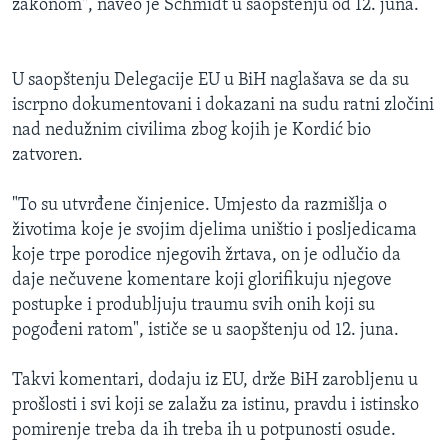
zakonom", naveo je Schmidt u saopštenju od 12. juna.
U saopštenju Delegacije EU u BiH naglašava se da su
iscrpno dokumentovani i dokazani na sudu ratni zločini
nad nedužnim civilima zbog kojih je Kordić bio
zatvoren.
"To su utvrđene činjenice. Umjesto da razmišlja o
životima koje je svojim djelima uništio i posljedicama
koje trpe porodice njegovih žrtava, on je odlučio da
daje nečuvene komentare koji glorifikuju njegove
postupke i produbljuju traumu svih onih koji su
pogođeni ratom", ističe se u saopštenju od 12. juna.
Takvi komentari, dodaju iz EU, drže BiH zarobljenu u
prošlosti i svi koji se zalažu za istinu, pravdu i istinsko
pomirenje treba da ih treba ih u potpunosti osude.