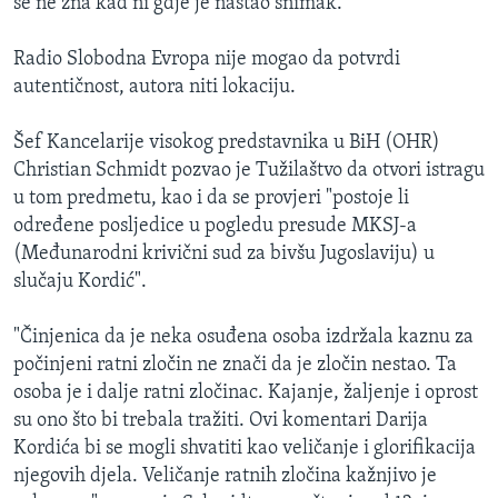
se ne zna kad ni gdje je nastao snimak.
Radio Slobodna Evropa nije mogao da potvrdi
autentičnost, autora niti lokaciju.
Šef Kancelarije visokog predstavnika u BiH (OHR)
Christian Schmidt pozvao je Tužilaštvo da otvori istragu
u tom predmetu, kao i da se provjeri "postoje li
određene posljedice u pogledu presude MKSJ-a
(Međunarodni krivični sud za bivšu Jugoslaviju) u
slučaju Kordić".
"Činjenica da je neka osuđena osoba izdržala kaznu za
počinjeni ratni zločin ne znači da je zločin nestao. Ta
osoba je i dalje ratni zločinac. Kajanje, žaljenje i oprost
su ono što bi trebala tražiti. Ovi komentari Darija
Kordića bi se mogli shvatiti kao veličanje i glorifikacija
njegovih djela. Veličanje ratnih zločina kažnjivo je