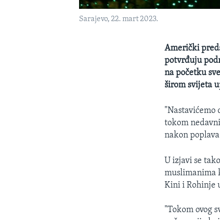
Sarajevo, 22. mart 2023.
Američki preds
potvrđuju podr
na početku sv
širom svijeta u
"Nastavićemo d
tokom nedavnih
nakon poplava p
U izjavi se tak
muslimanima ko
Kini i Rohinje
"Tokom ovog s