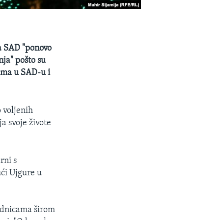
da SAD "ponovo
ja" pošto su
ima u SAD-u i
 voljenih
a svoje živote
rni s
ći Ujgure u
ednicama širom