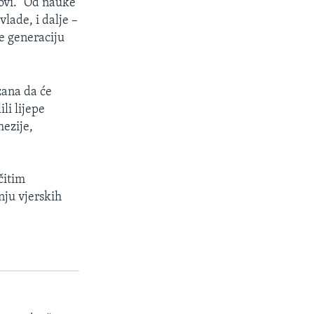
novi. "Od nauke
vlade, i dalje –
e generaciju
zana da će
li lijepe
hezije,
čitim
ju vjerskih