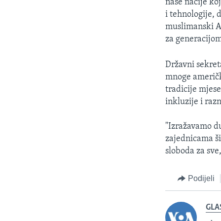
naše nacije ko
i tehnologije, 
muslimanski Am
za generacijom
Državni sekret
mnoge američke
tradicije mjes
inkluzije i raz
"Izražavamo du
zajednicama ši
sloboda za sve,
Podijeli
GLA