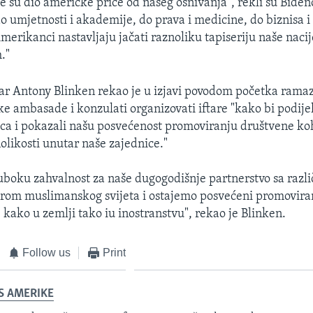
je su dio američke priče od našeg osnivanja", rekli su Bide
do umjetnosti i akademije, do prava i medicine, do biznisa i 
erikanci nastavljaju jačati raznoliku tapiseriju naše nacij
."
ar Antony Blinken rekao je u izjavi povodom početka rama
 ambasade i konzulati organizovati iftare "kako bi podijeli
eca i pokazali našu posvećenost promoviranju društvene ko
nolikosti unutar naše zajednice."
boku zahvalnost za naše dugogodišnje partnerstvo sa razli
rom muslimanskog svijeta i ostajemo posvećeni promoviran
 kako u zemlji tako iu inostranstvu", rekao je Blinken.
Follow us
Print
S AMERIKE