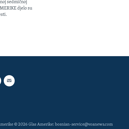
enoj sedmičnoj
 AMERIKE djelo su
sti.
 Amerike © 2026 Glas Amerike: bosnian-service@voanews.com