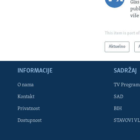
Glas
publ
više
This item is part of
Aktuelno
INFORMACIJE
SADRŽAJ
Learning English
O nama
TV Program
Kontakt
SAD
PRATITE NAS
Privatnost
BIH
Dostupnost
STAVOVI V
Jezici