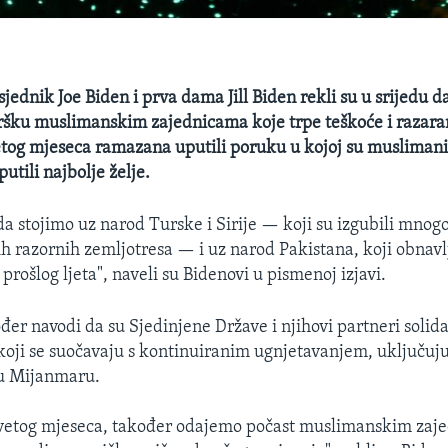
jednik Joe Biden i prva dama Jill Biden rekli su u srijedu 
šku muslimanskim zajednicama koje trpe teškoće i razaran
etog mjeseca ramazana uputili poruku u kojoj su musliman
putili najbolje želje.
a stojimo uz narod Turske i Sirije — koji su izgubili mnogo
 razornih zemljotresa — i uz narod Pakistana, koji obnavlj
rošlog ljeta", naveli su Bidenovi u pismenoj izjavi.
ođer navodi da su Sjedinjene Države i njihovi partneri solida
ji se suočavaju s kontinuiranim ugnjetavanjem, uključuju
 u Mijanmaru.
vetog mjeseca, također odajemo počast muslimanskim zaj