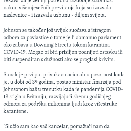
rekavši da je zemlji potrebno razdoblje stabilnosti
nakon višemjesečnih previranja koja su izazvala
naslovnice - i izazvala uzbunu - diljem svijeta.
Johnson se također još uvijek suočava s istragom
odbora za povlastice o tome je li obmanuo parlament
oko zabava u Downing Streetu tokom karantina
COVID-19. Mogao bi biti prisiljen podnijeti ostavku ili
biti suspendiran s dužnosti ako se proglasi krivim.
Sunak je prvi put privukao nacionalnu pozornost kada
je, u dobi od 39 godina, postao ministar finansija pod
Johnsonom baš u trenutku kada je pandemija COVID-
19 stigla u Britaniju, razvijajući shemu godišnjeg
odmora za podršku milionima ljudi kroz višestruke
karantene.
"Služio sam kao vaš kancelar, pomažući nam da