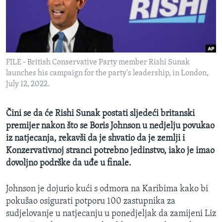
MAGAZIN
O GLASU AMERIKE
Learning English
FILE - British Conservative Party member Rishi Sunak
launches his campaign for the party's leadership, in London,
PRATITE NAS
July 12, 2022.
Čini se da će Rishi Sunak postati sljedeći britanski
premijer nakon što se Boris Johnson u nedjelju povukao
Jezici
iz natjecanja, rekavši da je shvatio da je zemlji i
Konzervativnoj stranci potrebno jedinstvo, iako je imao
dovoljno podrške da uđe u finale.
Johnson je dojurio kući s odmora na Karibima kako bi
pokušao osigurati potporu 100 zastupnika za
sudjelovanje u natjecanju u ponedjeljak da zamijeni Liz