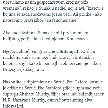
upravljamo našim gospodarstvom kroz najteža
vremena", rekao je Sunak u nedjeljnoj izjavi. "Izazovi s
kojima se sada suočavamo još su veći. Ali prilike - ako
napravimo pravi izbor - su fenomenalne."
Ako bude izabran, Sunak će biti prvi premijer
indijskog porijekla u Ujedinjenom Kraljevstvu.
Njegova obitelj emigrirala je u Britaniju 1960-ih, u
razdoblju kada su mnogi ljudi iz bivših britanskih
kolonija stigli kako bi pomogli u obnovi zemlje nakon
Drugog svjetskog rata.
Nakon što je diplomirao na Sveučilištu Oxford, kasnije
je otišao na Sveučilište Stanford gdje je upoznao svoju
suprugu Akshatu Murthy, čiji je otac indijski milijarder
N. R. Narayana Murthy, osnivač outsourcing diva
Infosys Ltd.