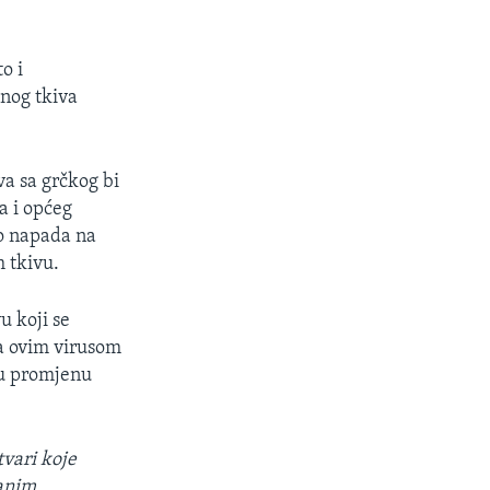
o i
nog tkiva
va sa grčkog bi
a i općeg
do napada na
 tkivu.
u koji se
a ovim virusom
iku promjenu
tvari koje
ranim