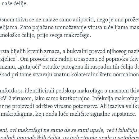
naše ćelije.
nom tkivu se ne nalaze samo adipociti, nego je ono prožet
elijama. Zato pojačano umnožavanje virusa u ćelijama mas
munološke ćelije, prije svega makrofage.
rsta bijelih krvnih zrnaca, a bukvalni prevod njihovog nazi
izjelice". Oni provode niz radnji u rasponu od popravka tkiv
anizmu, „gutajući“ ostatke patogena ili raspadnutih ćelija 
kad pri tome stvaraju znatnu kolateralnu štetu normalnom
anforda su identificirali podskup makrofaga u masnom tkiv
oV-2 virusom, iako samo kratkotrajno. Infekcija makrofag
jer ne proizvodi održivo virusno potomstvo. Ali izaziva vel
 makrofagima, koji onda luče različite signalne supstance.
ni, ovi makrofagi ne samo da se sami upale, već i izlučuju 
upalnih imunoloških ćelija, uz induciranje upale u neinfici