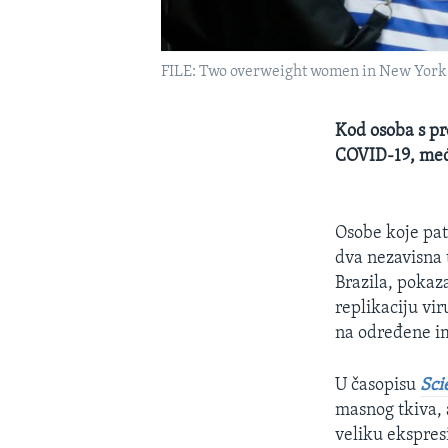
FILE: Two overweight women in New York. A
Kod osoba s pr
COVID-19, među
Osobe koje pat
dva nezavisna 
Brazila, pokaz
replikaciju vi
na određene im
U časopisu
Sci
masnog tkiva, a
veliku ekspres