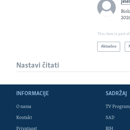
Jele
Biol
2020
This item is part of
Aktuelno
Nastavi čitati
INFORMACIJE
SADRŽAJ
Learning English
O nama
TV Program
Kontakt
SAD
PRATITE NAS
Privatnost
BIH