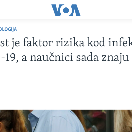
OLOGIJA
st je faktor rizika kod infek
19, a naučnici sada znaju 