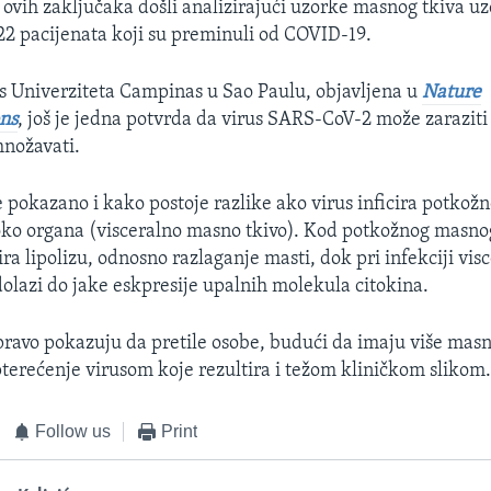
 ovih zaključaka došli analizirajući uzorke masnog tkiva uz
22 pacijenata koji su preminuli od COVID-19.
 s Univerziteta Campinas u Sao Paulu, objavljena u
Nature
ns
, još je jedna potvrda da virus SARS-CoV-2 može zaraziti
množavati.
je pokazano i kako postoje razlike ako virus inficira potkož
oko organa (visceralno masno tkivo). Kod potkožnog masnog
ira lipolizu, odnosno razlaganje masti, dok pri infekciji vis
olazi do jake eskpresije upalnih molekula citokina.
pravo pokazuju da pretile osobe, budući da imaju više masn
pterećenje virusom koje rezultira i težom kliničkom slikom
Follow us
Print