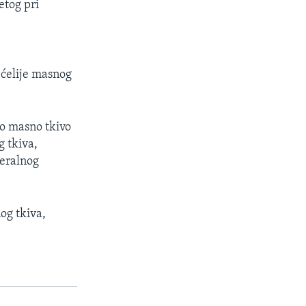
etog pri
 ćelije masnog
no masno tkivo
 tkiva,
ceralnog
og tkiva,
.