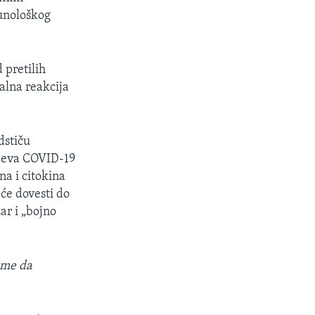
munološkog
 pretilih
palna reakcija
dstiču
čajeva COVID-19
na i citokina
će dovesti do
ar i „bojno
ome da