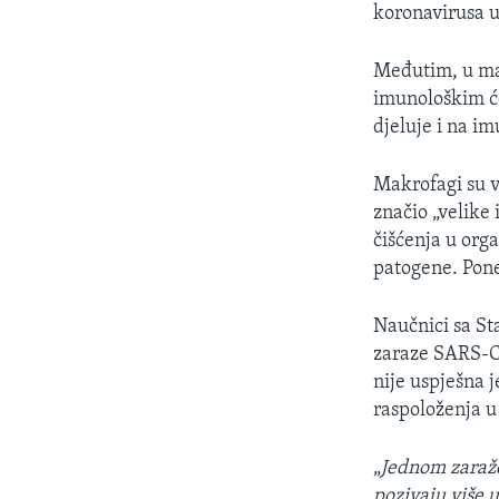
koronavirusa u 
Međutim, u mas
imunološkim ć
djeluje i na i
Makrofagi su v
značio „velike 
čišćenja u org
patogene. Pone
Naučnici sa St
zaraze SARS-C
nije uspješna 
raspoloženja u
„
Jednom zaraže
pozivaju više 