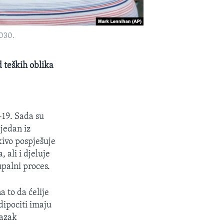
2030.
 teških oblika
-19. Sada su
 jedan iz
kivo pospješuje
 ali i djeluje
palni proces.
a to da ćelije
dipociti imaju
lazak