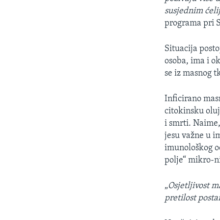
susjednim ćeli
programa pri S
Situacija post
osoba, ima i ok
se iz masnog tki
Inficirano mas
citokinsku oluj
i smrti. Naime,
jesu važne u i
imunološkog odg
polje“ mikro-n
„
Osjetljivost 
pretilost post