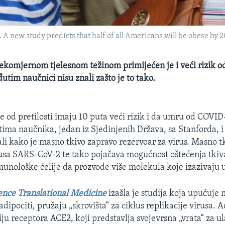
 new study predicts that half of all Americans will be obese by 
ekomjernom tjelesnom težinom primijećen je i veći rizik od
tim naučnici nisu znali zašto je to tako.
e od pretilosti imaju 10 puta veći rizik i da umru od COVID
tima naučnika, jedan iz Sjedinjenih Država, sa Stanforda, i
ali kako je masno tkivo zapravo rezervoar za virus. Masno t
rusa SARS-CoV-2 te tako pojačava mogućnost oštećenja tkiva,
unološke ćelije da prozvode više molekula koje izazivaju u
ence Translational Medicine
izašla je studija koja upućuje n
dipociti, pružaju „skrovišta“ za ciklus replikacije virusa. A
iju receptora ACE2, koji predstavlja svojevrsna „vrata“ za u