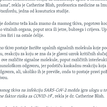
jama“
, rekla je Catherine Blish, profesorica medicine sa I
tanfordu, jedna od koauturica studije.
oje dodatno teža kada znamo da masnog tkiva, pogotovo kod
o vitalnih organa, poput srca ili jetre, bubrega i crijeva. U
va širi i na ostale ćelije.
no tkivo postaje žarište upalnih signalnih molekula koje po
u, reakciju za koju se zna da je glavni uzrok kritičnih slu
 ove različite signalne molekule, poput različitih interleuki
munološkom odgovoru, jer podstiču kaskadnu reakciju koja 
ovora, ali, ukoliko ih je previše, onda to postaje pravi pož
ivou.
masnog tkiva na infekciju SARS-CoV-2 možda igra ulogu u t
ane faktor rizika za COVID-19
", rekla je dr. Catherine Blish.