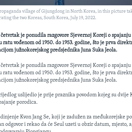
 propaganda village of Gijungdong in North Korea, in this picture t
ting the two Koreas, South Korea, July 19, 2022.
 četvrtak je ponudila razgovore Sjevernoj Koreji o spajanju
u ratu vođenom od 1950. do 1953. godine, što je prva direktn
cijom južnokorejskog predsjednika Juna Suka Jeola.
 četvrtak je ponudila razgovore Sjevernoj Koreji o spajanju
u ratu vođenom od 1950. do 1953. godine, što je prva direktn
cijom južnokorejskog predsjednika Juna Suka Jeola.
ijedlog uslijedio je prije praznika povodom kojeg su dvije 
pajanje porodica.
edinjenje Kvon Jang Se, koji je zadužen za međukorejske po
van odgovor i rekao da će Seul uzeti u obzir datum, mjesto, 
 odgovaraju Pjongjangu.