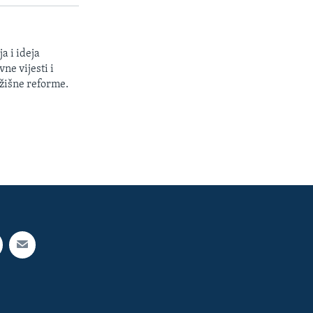
a i ideja
ne vijesti i
žišne reforme.