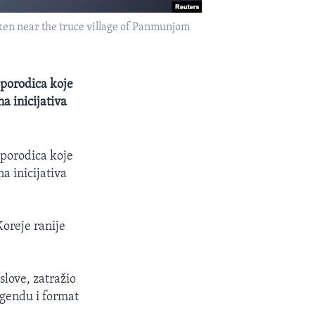
aken near the truce village of Panmunjom
 porodica koje
a inicijativa
 porodica koje
a inicijativa
Koreje ranije
slove, zatražio
agendu i format