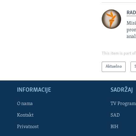
RAD
Misi
prom
anal
This item is part of
Aktuelno
INFORMACIJE
SADRŽAJ
Learning English
O nama
TV Program
Kontakt
SAD
PRATITE NAS
Privatnost
BIH