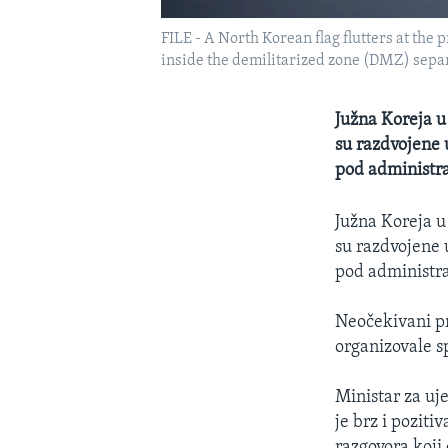
FILE - A North Korean flag flutters at the
inside the demilitarized zone (DMZ) separa
Južna Koreja u
su razdvojene 
pod administra
Južna Koreja u
su razdvojene 
pod administra
Neočekivani pr
organizovale s
Ministar za uj
je brz i poziti
razgovora koji