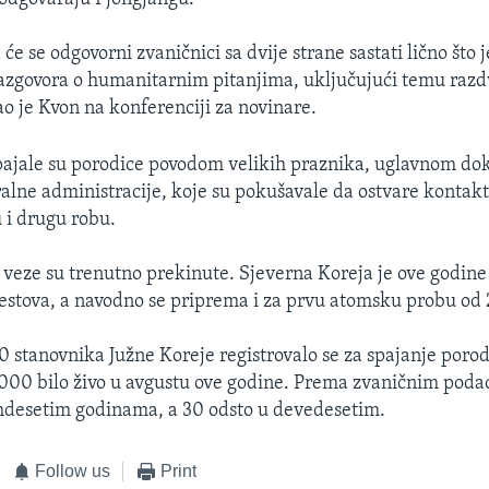
e se odgovorni zvaničnici sa dvije strane sastati lično što 
razgovora o humanitarnim pitanjima, uključujući temu razd
ao je Kvon na konferenciji za novinare.
pajale su porodice povodom velikih praznika, uglavnom dok
eralne administracije, koje su pokušavale da ostvare kontakt
 i drugu robu.
veze su trenutno prekinute. Sjeverna Koreja je ove godine i
testova, a navodno se priprema i za prvu atomsku probu od 
0 stanovnika Južne Koreje registrovalo se za spajanje porod
.000 bilo živo u avgustu ove godine. Prema zvaničnim podac
mdesetim godinama, a 30 odsto u devedesetim.
Follow us
Print