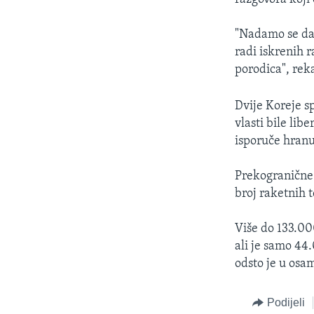
"Nadamo se da ć
radi iskrenih 
porodica", rek
Dvije Koreje s
vlasti bile lib
isporuče hranu
Prekogranične 
broj raketnih 
Više do 133.00
ali je samo 44
odsto je u osa
Podijeli