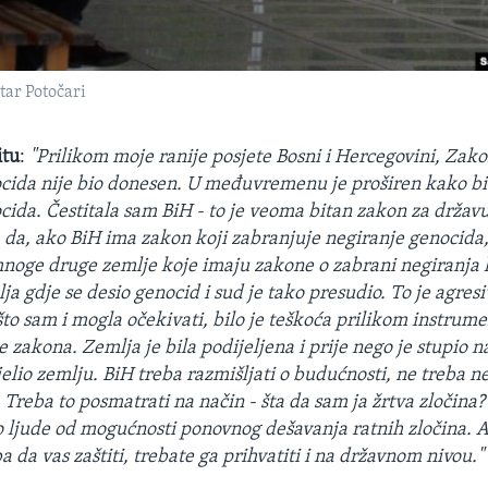
tar Potočari
itu
:
"Prilikom moje ranije posjete Bosni i Hercegovini, Zako
cida nije bio donesen. U međuvremenu je proširen kako bi
cida. Čestitala sam BiH - to je veoma bitan zakon za držav
da, ako BiH ima zakon koji zabranjuje negiranje genocida, 
noge druge zemlje koje imaju zakone o zabrani negiranja 
ja gdje se desio genocid i sud je tako presudio. To je agres
to sam i mogla očekivati, bilo je teškoća prilikom instrumen
zakona. Zemlja je bila podijeljena i prije nego je stupio na
jelio zemlju. BiH treba razmišljati o budućnosti, ne treba n
. Treba to posmatrati na način - šta da sam ja žrtva zločina?
io ljude od mogućnosti ponovnog dešavanja ratnih zločina. 
a da vas zaštiti, trebate ga prihvatiti i na državnom nivou."