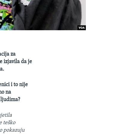
cija za
izjavila da je
a.
ici i to nije
no na
 ljudima?
jetila
e teško
no pokazuju