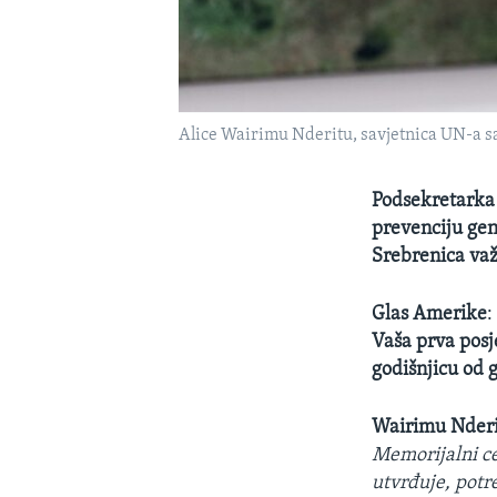
Alice Wairimu Nderitu, savjetnica UN-a s
Podsekretarka 
prevenciju gen
Srebrenica važn
Glas Amerike
Vaša prva posj
godišnjicu od 
Wairimu Nderi
Memorijalni ce
utvrđuje, potr