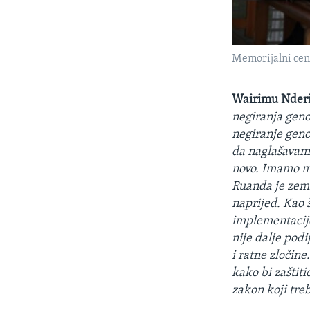
Memorijalni cen
Wairimu Nder
negiranja geno
negiranje geno
da naglašavam 
novo. Imamo m
Ruanda je zeml
naprijed. Kao š
implementacije 
nije dalje podi
i ratne zločine
kako bi zaštit
zakon koji treb