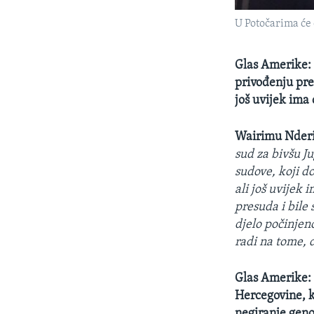
U Potočarima će 
Glas Amerike: 
privođenju pred
još uvijek ima 
Wairimu Nder
sud za bivšu J
sudove, koji d
ali još uvijek 
presuda i bile
djelo počinjen
radi na tome, 
Glas Amerike: 
Hercegovine, k
negiranje geno