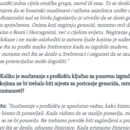
ništi jedna cijela etnička grupa, narod ili rasa. To se desil
amjera da se bosanski muslimani i njihova zajednica unište 
đunarodni sud za bivšu Jugoslaviju je utvrdio da se desio g
a sprječavam. Onima koji negiraju genocid, moramo reći da
samo o Bosni i Hercegovini, već o cijelom svijetu. Negiranje
dokaze i ne može osloboditi iz zatvora ljude kojima je suđen
e šta su prošle majke Srebrenice kada su izgubile muževe, 
 moramo reći šta se desilo u Srebrenici i osigurati da se zau
se potencijalno može dogoditi."
Koliko je suočavanje s prošlošću ključno za ponovnu izgra
kojima ne bi trebalo biti mjesta za poricanje genocida, ratni
 humanosti?
tu:
"Suočavanje s prošlošću je apsolutno važno, kako bismo 
ne bismo ih ponavljali. Kada vidimo da se nasilje ponavlja,
se ne bi ponovilo. Ne trebamo previše biti zaglavljeni u proš
i šta se desilo, odnosno činjenice. Kada priznamo činjenice 