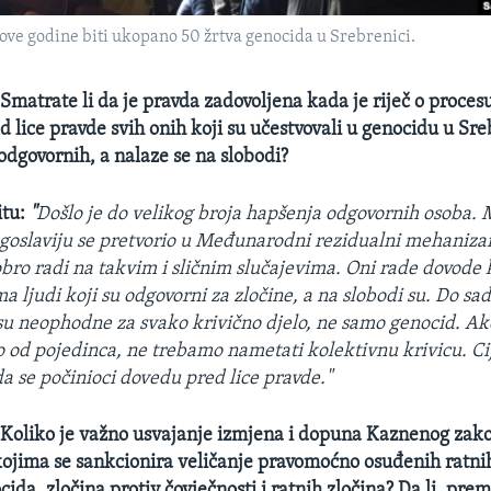
ove godine biti ukopano 50 žrtva genocida u Srebrenici.
Smatrate li da je pravda zadovoljena kada je riječ o procesu
 lice pravde svih onih koji su učestvovali u genocidu u Sreb
odgovornih, a nalaze se na slobodi?
itu:
"
Došlo je do velikog broja hapšenja odgovornih osoba
ugoslaviju se pretvorio u Međunarodni rezidualni mehaniza
obro radi na takvim i sličnim slučajevima. Oni rade dovode 
ima ljudi koji su odgovorni za zločine, a na slobodi su. Do sad
 su neophodne za svako krivično djelo, ne samo genocid. Ako
o od pojedinca, ne trebamo nametati kolektivnu krivicu. Ci
da se počinioci dovedu pred lice pravde."
Koliko je važno usvajanje izmjena i dopuna Kaznenog zako
ojima se sankcionira veličanje pravomoćno osuđenih ratnih
cida, zločina protiv čovječnosti i ratnih zločina? Da li, pr