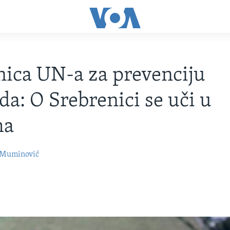
nica UN-a za prevenciju
da: O Srebrenici se uči u
ma
a Muminović