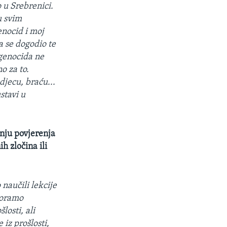
o u Srebrenici.
u svim
enocid i moj
 se dogodio te
 genocida ne
o za to.
djecu, braću...
stavi u
dnju povjerenja
h zločina ili
naučili lekcije
 moramo
losti, ali
iz prošlosti,