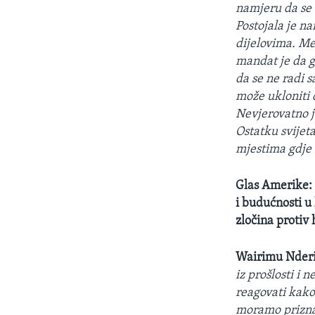
namjeru da se u
Postojala je n
dijelovima. Me
mandat je da g
da se ne radi 
može ukloniti 
Nevjerovatno j
Ostatku svijeta
mjestima gdje 
Glas Amerike: 
i budućnosti u 
zločina protiv
Wairimu Nderi
iz prošlosti i 
reagovati kako 
moramo priznat