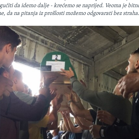
ućiti da idemo dalje - krećemo se naprijed. Veoma je bitno
me, da na pitanja iz prošlosti možemo odgovarati bez straha.