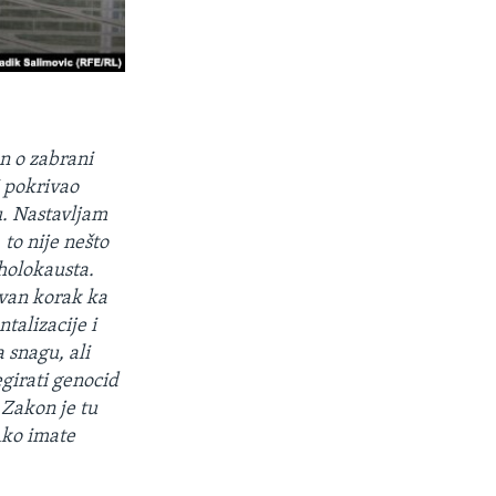
n o zabrani
 pokrivao
u. Nastavljam
to nije nešto
holokausta.
ivan korak ka
talizacije i
 snagu, ali
egirati genocid
 Zakon je tu
Ako imate