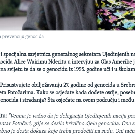
a prevenciju genocida
i specijalna savjetnica generalnog sekretara Ujedinjenih na
ocida Alice Wairimu Nderitu u intervjuu za Glas Amerike je 
a svijetu te da se o genocidu iz 1995. godine uči i u školam
:
Prisustvujete obilježavanju 27. godine od genocida u Srebren
eta Potočarima. Kako se osjećate kada dođete ovdje, poseb
genocida i stradanja? Šta osjećate na ovom području i među
tu:
"Veoma je važno da je delegacija Ujedinjenih nacija pos
ntar Potočari, gdje se desilo krivično djelo genocida. Ono s
ebno je dosta dokaza koje treba predočiti na sudu. Oni tač