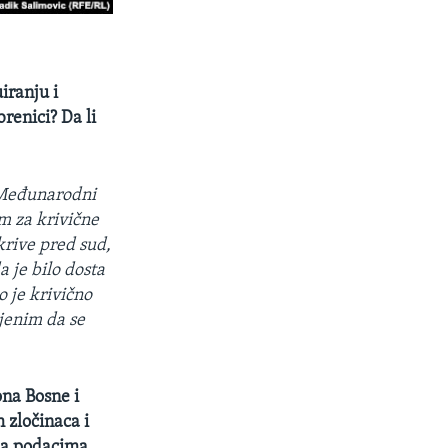
iranju i
renici? Da li
. Međunarodni
m za krivične
krive pred sud,
a je bilo dosta
 je krivično
jenim da se
na Bosne i
 zločinaca i
ema podacima