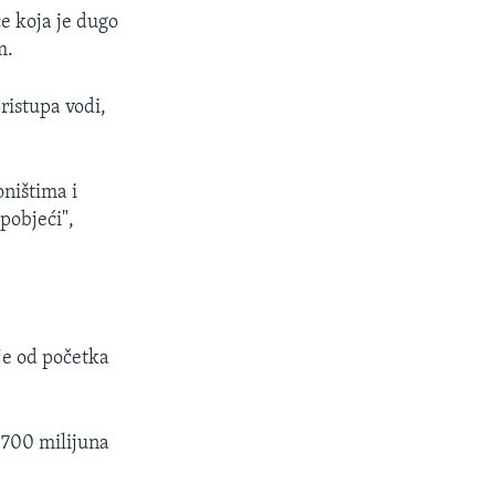
ce koja je dugo
m.
ristupa vodi,
oništima i
pobjeći",
je od početka
 700 milijuna