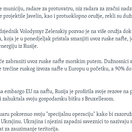
e municiju, radare za protuvatru, niz radara za zračni nad
projektile Javelin, kao i protuoklopno oružje, rekli su duž
dsjednik Volodymyr Zelenskiy pozvao je na više oružja dok 
 koja je u ponedjeljak pristala smanjiti uvoz ruske nafte, je
nergiju iz Rusije.
 će zabraniti uvoz ruske nafte morskim putem. Dužnosnici su
je trećine ruskog izvoza nafte u Europu u početku, a 90% do
a embargo EU na naftu, Rusija je proširila svoje rezove na 
e i zahuktala svoju gospodarsku bitku s Bruxellesom.
ruaru pokrenuo svoju "specijalnu operaciju" kako bi razoruž
" Ukrajinu. Ukrajina i njezini zapadni saveznici to nazivaj
t za zauzimanje teritorija.