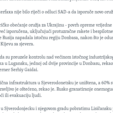
terfaxa nije bilo riječi o odluci SAD-a da isporuče novo oruž
ičko obećanje oružja za Ukrajinu - povrh opreme vrijedne 
već isporučena, uključujući protuzračne rakete i bespilotne 
je Rusija napadala istočnu regiju Donbasa, nakon što je odus
ijevu sa sjevera.
da su preuzele kontrolu nad većinom istočnog industrijsko
a u Lugansku, jednoj od dvije provincije u Donbasu, rekao
erner Serhiy Gaidai.
tična infrastruktura u Sjeverodonetsku je uništena, a 60%
avljivo je oštećeno, rekao je. Rusko granatiranje onemoguć
i ili evakuaciju ljudi.
u Sjverodonjecku i njegovom gradu pobratimu Lisičansku 