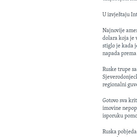
U izvještaju In
Najnovije amer
dolara koja je 
stiglo je kada 
napada prema K
Ruske trupe sa
Sjeverodonjeck
regionalni guv
Gotovo sva kri
imovine nepopr
isporuku pomoć
Ruska pobjeda 