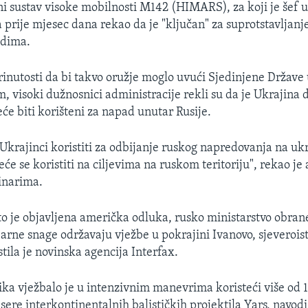
ni sustav visoke mobilnosti M142 (HIMARS), za koji je šef 
 prije mjesec dana rekao da je "ključan" za suprotstavljanj
adima.
rinutosti da bi takvo oružje moglo uvući Sjedinjene Države 
, visoki dužnosnici administracije rekli su da je Ukrajina 
eće biti korišteni za napad unutar Rusije.
 Ukrajinci koristiti za odbijanje ruskog napredovanja na u
 neće se koristiti na ciljevima na ruskom teritoriju", rekao je
inarima.
o je objavljena američka odluka, rusko ministarstvo obrane
arne snage održavaju vježbe u pokrajini Ivanovo, sjeverois
tila je novinska agencija Interfax.
ka vježbalo je u intenzivnim manevrima koristeći više od 1
sere interkontinentalnih balističkih projektila Yars, navodi