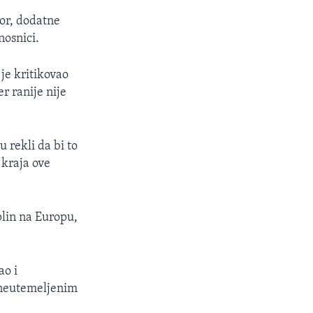
zor, dodatne
nosnici.
je kritikovao
r ranije nije
 rekli da bi to
 kraja ove
plin na Europu,
ao i
u neutemeljenim