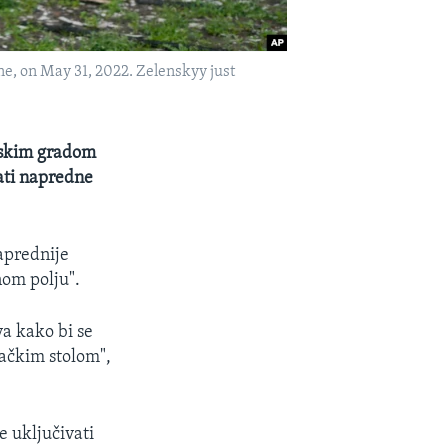
ne, on May 31, 2022. Zelenskyy just
jskim gradom
ati napredne
aprednije
nom polju".
va kako bi se
račkim stolom",
e uključivati