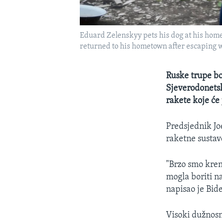
Eduard Zelenskyy pets his dog at his home 
returned to his hometown after escaping wa
Ruske trupe b
Sjeverodonetsk
rakete koje će
Predsjednik Jo
raketne sustave
"Brzo smo krenu
mogla boriti n
napisao je Bi
Visoki dužnosn