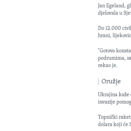
Jan Egeland, g
djelovala u Sj
Do 12.000 civi
hrani, lijekovi
"Gotovo konstan
podrumima, sa 
rekao je.
Oružje
Ukrajina kaže 
invazije pomog
Topnički raket
dolara koji će 