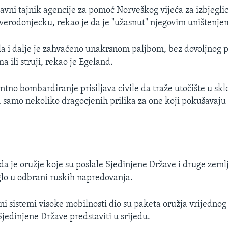
lavni tajnik agencije za pomoć Norveškog vijeća za izbjegli
everodonjecku, rekao je da je "užasnut" njegovim uništenje
la i dalje je zahvaćeno unakrsnom paljbom, bez dovoljnog p
ma ili struji, rekao je Egeland.
tno bombardiranje prisiljava civile da traže utočište u skl
samo nekoliko dragocjenih prilika za one koji pokušavaju 
da je oružje koje su poslale Sjedinjene Države i druge zeml
lo u odbrani ruskih napredovanja.
ni sistemi visoke mobilnosti dio su paketa oružja vrijednog
Sjedinjene Države predstaviti u srijedu.