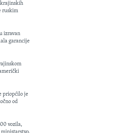
ukrajinskih
e ruskim
u izravan
dala garancije
krajinskom
 američki
 priopćilo je
točno od
00 vozila,
 ministarstvo.