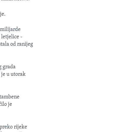
je.
milijarde
letjelice -
tala od ranijeg
g grada
 je u utorak
 stambene
ilo je
preko rijeke