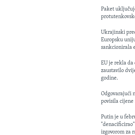
Paket uključuj
protutenkovske 
Ukrajinski pre
Europsku uniju,
sankcionirala e
EU je rekla da
zaustavilo dvi
godine.
Odgovarajući n
povisila cijen
Putin je u feb
"denacificirao
izgovorom za ra