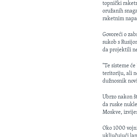
topnički raket
oružanih snaga
raketnim nap
Govoreći o zab
sukob s Rusijom
da projektili n
"Te sisteme će
teritoriju, ali
dužnosnik nov
Ubrzo nakon št
da ruske nukle
Moskve, izvijes
Oko 1000 vojni
uključujući lan