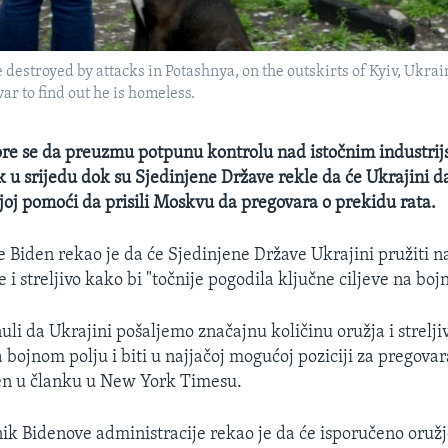
destroyed by attacks in Potashnya, on the outskirts of Kyiv, Ukrai
r to find out he is homeless.
ore se da preuzmu potpunu kontrolu nad istočnim industri
 u srijedu dok su Sjedinjene Države rekle da će Ukrajini d
 joj pomoći da prisili Moskvu da pregovara o prekidu rata.
e Biden rekao je da će Sjedinjene Države Ukrajini pružiti n
 i streljivo kako bi "točnije pogodila ključne ciljeve na boj
li da Ukrajini pošaljemo značajnu količinu oružja i strelji
a bojnom polju i biti u najjačoj mogućoj poziciji za pregova
den u članku u New York Timesu.
ik Bidenove administracije rekao je da će isporučeno oružj