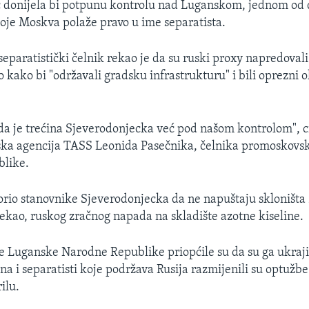
 donijela bi potpunu kontrolu nad Luganskom, jednom od d
koje Moskva polaže pravo u ime separatista.
eparatistički čelnik rekao je da su ruski proxy napredovali
o kako bi "održavali gradsku infrastrukturu" i bili oprezni 
a je trećina Sjeverodonjecka već pod našom kontrolom", ci
ska agencija TASS Leonida Pasečnika, čelnika promoskovs
like.
orio stanovnike Sjeverodonjecka da ne napuštaju skloništ
rekao, ruskog zračnog napada na skladište azotne kiseline.
ge Luganske Narodne Republike priopćile su da su ga ukraj
ina i separatisti koje podržava Rusija razmijenili su optužb
ilu.