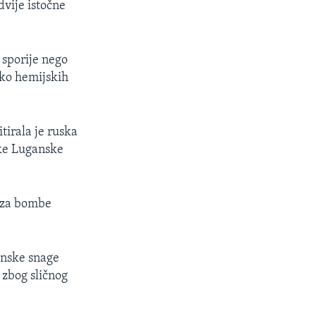
vije istočne
 sporije nego
oko hemijskih
tirala je ruska
ke Luganske
a za bombe
inske snage
e zbog sličnog