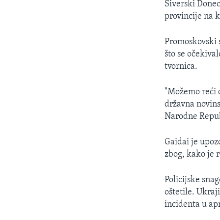
Siverski Donec
provincije na 
Promoskovski s
što se očekival
tvornica.
"Možemo reći d
državna novin
Narodne Repub
Gaidai je upoz
zbog, kako je 
Policijske sna
oštetile. Ukraj
incidenta u apr