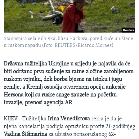
MAGAZIN
O GLASU AMERIKE
Learning English
Stanovnica sela Vilhivka, blizu Harkova, pored kuće uništene
u ruskom napadu (Foto: REUTERS/Ricardo Moraes)
PRATITE NAS
Državna tužiteljka Ukrajine u srijedu je najavila da će
biti održano prvo suđenje za ratne zločine zarobljenom
Jezici
ruskom vojniku, dok borbe bjesne na istoku i jugu
zemlje, a Kremlj ostavlja otvorenom opciju ankesije
Hersona koji su ruske snage zauzele na početku
invazije, prenosi agencija AP.
KIJEV - Tužiteljka
Irina Venediktova
rekla je da je
njena kancelarija podigla optužnicu protiv 21-godišnjeg
Vadina Šišimarina
za ubistvo nenaoružanog 62-