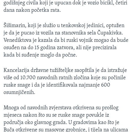
godišnjeg civila koji je upucan dok je vozio bicikl, četiri
dana nakon početka rata.
Šišimarin, koji je služio u tenkovskoj jedinici, optužen
je da je pucao iz vozila na stanovnika sela Čupakivka.
Venediktova je kazala da bi ruski vojnik mogao da bude
osuđen na do 15 godina zatvora, ali nije precizirala
kada bi suđenje moglo da počne.
Kancelarija državne tužišteljke saopštila je da istražuje
više od 10.700 navodnih ratnih zločina koje su počinile
ruske snage i da je identifikovala najmanje 600
osumnjičenih.
Mnoga od navodnih zvjerstava otkrivena su prošlog
mjeseca nakon što su se ruske snage povukle iz
područja oko glavnog grada. U gradovima kao što je
Buča otkrivene su masovne grobnice, i tijela na ulicama