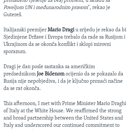
pronađeno rješenje za ovaj problem, u skladu sa
Poveljom UN i međunarodnim pravom
", rekao je
Gutereš.
Italijanski premijer
Mario
Dragi
u srijedu je rekao da bi
Sjedinjene Države i Evropa trebalo da rade sa Rusijom i
Ukrajinom da se okonča konflikt i sklopi mirovni
sporazum.
Dragi je dan posle sastanka sa američkim
predsednikom
Joe Bidenom
ocijenio da se pokazalo da
Rusija nije nepobjediva, i da je ključno pronaći načine
da se rat okonča.
This afternoon, I met with Prime Minister Mario Draghi
of Italy at the White House. We reaffirmed the strong
and broad partnership between the United States and
Italy and underscored our continued commitment to