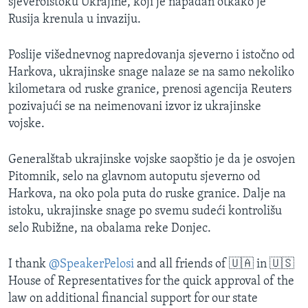
sjeveroistoku Ukrajine, koji je napadan otkako je
Rusija krenula u invaziju.
Poslije višednevnog napredovanja sjeverno i istočno od
Harkova, ukrajinske snage nalaze se na samo nekoliko
kilometara od ruske granice, prenosi agencija Reuters
pozivajući se na neimenovani izvor iz ukrajinske
vojske.
Generalštab ukrajinske vojske saopštio je da je osvojen
Pitomnik, selo na glavnom autoputu sjeverno od
Harkova, na oko pola puta do ruske granice. Dalje na
istoku, ukrajinske snage po svemu sudeći kontrolišu
selo Rubižne, na obalama reke Donjec.
I thank
@SpeakerPelosi
and all friends of 🇺🇦 in 🇺🇸
House of Representatives for the quick approval of the
law on additional financial support for our state