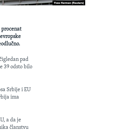
i procenat
a evropske
neodlučno.
očigledan pad
e 39 odsto bilo
sa Srbije i EU
rbija ima
U, a da je
nika članstvu