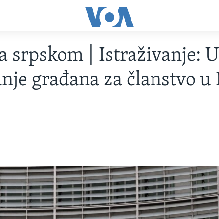
 srpskom | Istraživanje: U
nje građana za članstvo u