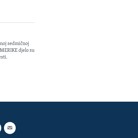
enoj sedmičnoj
 AMERIKE djelo su
sti.