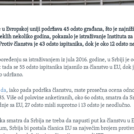
e u Evropskoj uniji podržava 45 odsto građana, što je najniž
eklih nekoliko godina, pokazalo je istraživanje Instituta z
Protiv članstva je 43 odsto ispitanika, dok je oko 12 odsto 
eđenju sa istraživanjem iz jula 2016. godine, u Srbiji je 
ada se 55 odsto ispitanika izjasnilo za članstvo u EU, dok j
to udržano.
 da
, iako pada podrška članstvu, raste prosečna ocena odno
,85. Više od polovine anketiranih, oko 6o odsto, smatra da S
dnje sa EU, 27 odsto misli suprotno i 13 odsto je neodlučno.
ka smatra da Srbija ne treba da napusti put ka članstvu u E
um, Srbija bi postala članica EU sa najvećim brojem protiv