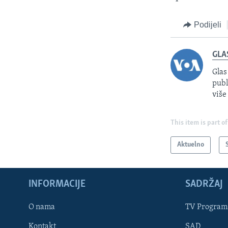
Podijeli
GLA
Glas
publ
više
This item is part of
Aktuelno
INFORMACIJE
SADRŽAJ
Learning English
O nama
TV Program
Kontakt
SAD