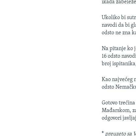
ikada zabeleže
Ukoliko bi sut
navodi da bi gl
odsto ne zna ka
Na pitanje ko j
16 odsto navod
broj ispitanika
Kao najvećeg ne
odsto Nemačku, 
Gotovo trećina
Mađarskom, zat
odgovori javlja
*
preuzeto sa 