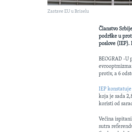
Zastave EU u Briselu
Članstvo Srbij
podrške u prot
poslove (IEP). 
BEOGRAD -U por
evrooptmizma: t
protiv, a 6 ods
IEP konstatuje
koja je sada 2
koristi od sara
Većina ispitani
sutra referend