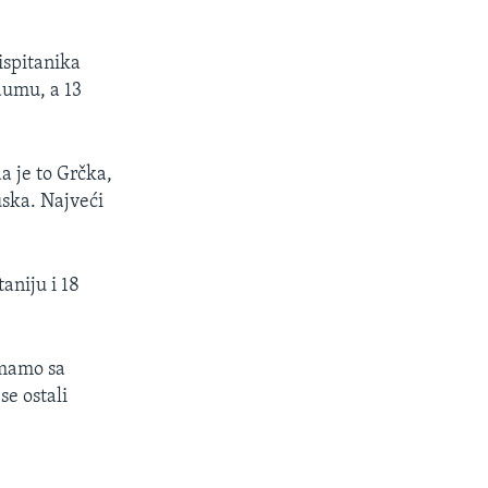
ispitanika
ndumu, a 13
da je to Grčka,
uska. Najveći
aniju i 18
imamo sa
e ostali