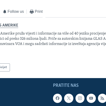
Follow us
Print
S AMERIKE
 Amerike pruža vijesti i informacije na više od 40 jezika procijenj
ici od preko 326 miliona ljudi. Priče sa autorskim linijama GLAS
 novinara VOA i mogu sadržati informacije iz izveštaja agencija vije
Svijet
PRATITE NAS