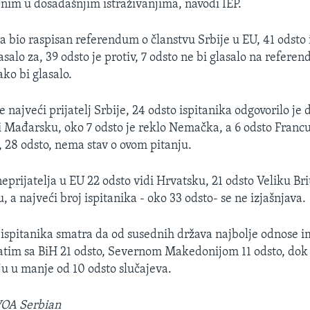
nim u dosadašnjim istraživanjima, navodi IEP.
ra bio raspisan referendum o članstvu Srbije u EU, 41 odsto 
asalo za, 39 odsto je protiv, 7 odsto ne bi glasalo na refere
ko bi glasalo.
e najveći prijatelj Srbije, 24 odsto ispitanika odgovorilo je 
i Mađarsku, oko 7 odsto je reklo Nemačka, a 6 odsto Franc
, 28 odsto, nema stav o ovom pitanju.
prijatelja u EU 22 odsto vidi Hrvatsku, 21 odsto Veliku Brit
a najveći broj ispitanika - oko 33 odsto- se ne izjašnjava.
 ispitanika smatra da od susednih država najbolje odnose 
im sa BiH 21 odsto, Severnom Makedonijom 11 odsto, dok s
ju u manje od 10 odsto slučajeva.
VOA Serbian