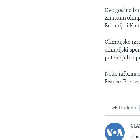
Ove godine bro
Zimskim olimpi
Britaniju i Ka
Olimpijske igre
olimpijski spor
potencijalno pr
Neke informaci
France-Presse
Podijeli
GLA
Glas