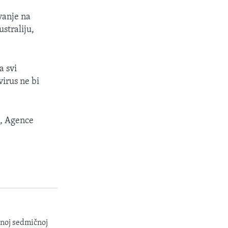
vanje na
straliju,
a svi
virus ne bi
a, Agence
enoj sedmičnoj