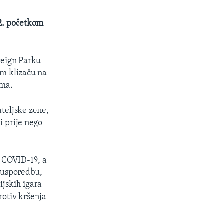
22. početkom
reign Parku
m klizaču na
ima.
ateljske zone,
i prije nego
o COVID-19, a
a usporedbu,
ijskih igara
rotiv kršenja