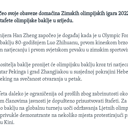
čeo svoje obaveze domaćina Zimskih olimpijskih igara 20
tafete olimpijske baklje u srijedu.
ijera Han Zheng započeo je događaj kada je u Olympic Fo
 baklju 80-godišnjem Luo Zhihuanu, prvom kineskom brzo
natjecanju i prvom svjetskom prvaku u zimskim sportov
sitelja baklje pronijet će olimpijsku baklju kroz tri natjec
ntar Pekinga i grad Zhangjiakou u susjednoj pokrajini Hebe
 Peking na svečanost otvaranja u petak.
eta daleko je ograničenija od prošlih zbog zabrinutosti ok
 članovima javnosti je dopušteno prisustvovati štafeti. Z
ao baklju na globalnu turneju uoči održavanja Ljetnih olimp
 privukle demonstrante na nekoliko mjesta protestirajući p
u Kini.