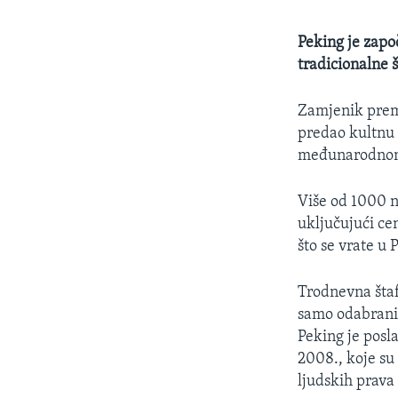
Peking je zapo
tradicionalne š
Zamjenik prem
predao kultnu
međunarodnom 
Više od 1000 no
uključujući ce
što se vrate u
Trodnevna štaf
samo odabranim
Peking je posl
2008., koje su
ljudskih prava 