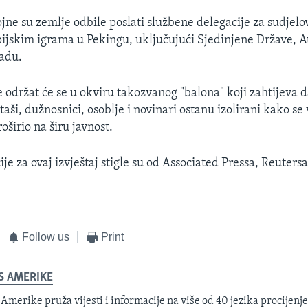
jne su zemlje odbile poslati službene delegacije za sudjelo
jskim igrama u Pekingu, uključujući Sjedinjene Države, Au
nadu.
 održat će se u okviru takozvanog "balona" koji zahtijeva d
taši, dužnosnici, osoblje i novinari ostanu izolirani kako se 
oširio na širu javnost.
je za ovaj izvještaj stigle su od Associated Pressa, Reuters
.
Follow us
Print
S AMERIKE
 Amerike pruža vijesti i informacije na više od 40 jezika procijenj