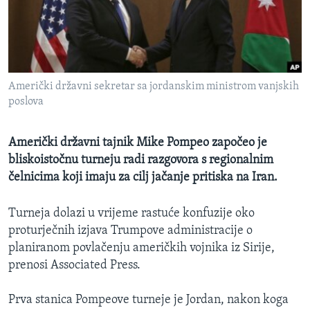
MAGAZIN
O GLASU AMERIKE
Learning English
Američki državni sekretar sa jordanskim ministrom vanjskih
poslova
PRATITE NAS
Američki državni tajnik Mike Pompeo započeo je
bliskoistočnu turneju radi razgovora s regionalnim
Jezici
čelnicima koji imaju za cilj jačanje pritiska na Iran.
Turneja dolazi u vrijeme rastuće konfuzije oko
proturječnih izjava Trumpove administracije o
planiranom povlačenju američkih vojnika iz Sirije,
prenosi Associated Press.
Prva stanica Pompeove turneje je Jordan, nakon koga