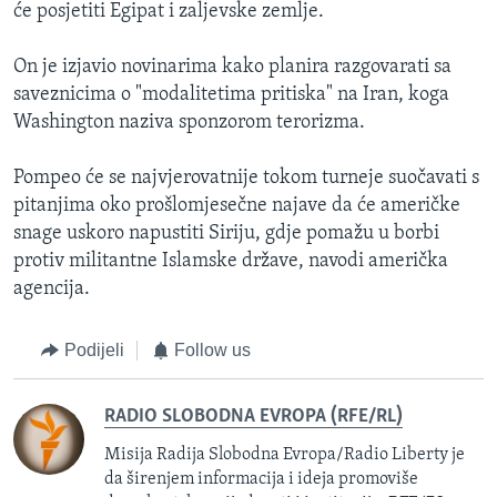
će posjetiti Egipat i zaljevske zemlje.
On je izjavio novinarima kako planira razgovarati sa
saveznicima o "modalitetima pritiska" na Iran, koga
Washington naziva sponzorom terorizma.
Pompeo će se najvjerovatnije tokom turneje suočavati s
pitanjima oko prošlomjesečne najave da će američke
snage uskoro napustiti Siriju, gdje pomažu u borbi
protiv militantne Islamske države, navodi američka
agencija.
Podijeli
Follow us
RADIO SLOBODNA EVROPA (RFE/RL)
Misija Radija Slobodna Evropa/Radio Liberty je
da širenjem informacija i ideja promoviše