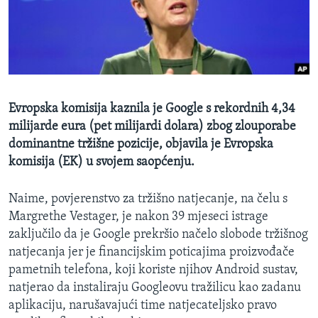
MAGAZIN
O GLASU AMERIKE
Learning English
Evropska komisija kaznila je Google s rekordnih 4,34
PRATITE NAS
milijarde eura (pet milijardi dolara) zbog zlouporabe
dominantne tržišne pozicije, objavila je Evropska
komisija (EK) u svojem saopćenju.
Jezici
Naime, povjerenstvo za tržišno natjecanje, na čelu s
Margrethe Vestager, je nakon 39 mjeseci istrage
zaključilo da je Google prekršio načelo slobode tržišnog
natjecanja jer je financijskim poticajima proizvođače
pametnih telefona, koji koriste njihov Android sustav,
natjerao da instaliraju Googleovu tražilicu kao zadanu
aplikaciju, narušavajući time natjecateljsko pravo