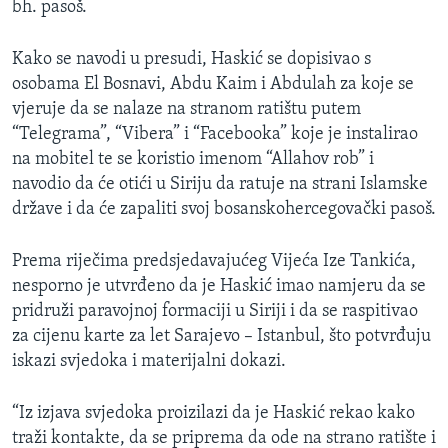
bh. pasoš.
Kako se navodi u presudi, Haskić se dopisivao s
osobama El Bosnavi, Abdu Kaim i Abdulah za koje se
vjeruje da se nalaze na stranom ratištu putem
“Telegrama”, “Vibera” i “Facebooka” koje je instalirao
na mobitel te se koristio imenom “Allahov rob” i
navodio da će otići u Siriju da ratuje na strani Islamske
države i da će zapaliti svoj bosanskohercegovački pasoš.
Prema riječima predsjedavajućeg Vijeća Ize Tankića,
nesporno je utvrđeno da je Haskić imao namjeru da se
pridruži paravojnoj formaciji u Siriji i da se raspitivao
za cijenu karte za let Sarajevo – Istanbul, što potvrđuju
iskazi svjedoka i materijalni dokazi.
“Iz izjava svjedoka proizilazi da je Haskić rekao kako
traži kontakte, da se priprema da ode na strano ratište i