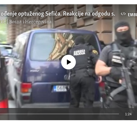
VIDEO: Dovođenje optuženog Sefića. Reakcije na odgodu svjedočenja.
EMB
ke | Bosna i Hercegovina
No media source currently available
1:24
EMBED