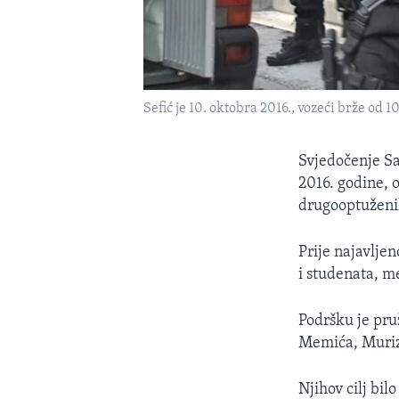
Sefić je 10. oktobra 2016., vozeći brže od
Svjedočenje Sa
2016. godine, 
drugooptuženih
Prije najavlje
i studenata, m
Podršku je pru
Memića, Muri
Njihov cilj bil