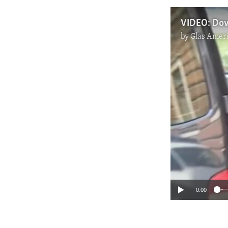
by
Glas Ameri
0:00