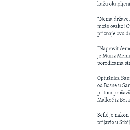
kažu okupljeni,
“Nema države,
može ovako! Ovd
priznaje ovu d
“Napravit ćemo
je Muriz Memić
porodicama str
Optužnica Sanj
od Bosne u Sar
pritom prošavš
Malkoč iz Bosa
Sefić je nakon 
prijavio u Srb