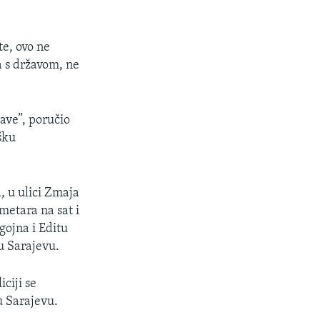
e, ovo ne
a s državom, ne
ave”, poručio
šku
, u ulici Zmaja
metara na sat i
gojna i Editu
u Sarajevu.
ciji se
u Sarajevu.