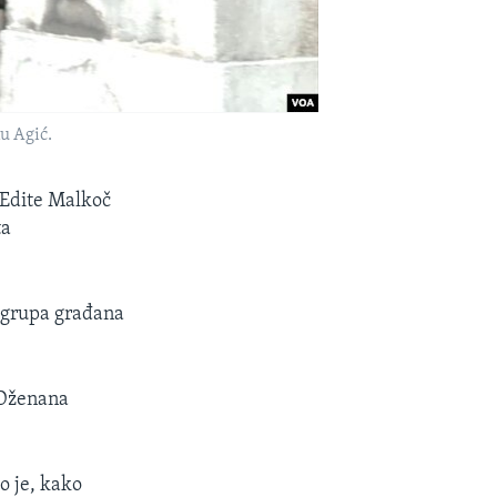
u Agić.
 Edite Malkoč
ta
 grupa građana
 Dženana
ko je, kako