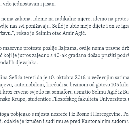
 vrlo jednostavan i jasan.
 nema zakona. Idemo na radikalne mjere, idemo na protest
je nas svi ponižavaju. Sefić je ubio moje dijete i on se igr
ržavu.", rekao je Selmin otac Amir Agić.
 masovne proteste poslije Bajrama, ovdje nema pravne drž
 koji je jutros zajedno s 40-ak građana došao pružiti podr
adalih djevojaka.
ina Sefića tereti da je 10. oktobra 2016. u večernjim satima
ajevu, automobilom, krećući se brzinom od gotovo 105 kilo
i kroz crveno svjetlo na semaforu usmrtio Selmu Agić iz Bu
nske Krupe, studentice Filozofskog fakulteta Univerziteta 
toga pobjegao s mjesta nesreće i iz Bosne i Hercegovine. Poli
iji, odakle je izručen i sudi mu se pred Kantonalnim sudom 