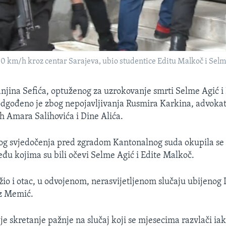
 100 km/h kroz centar Sarajeva, ubio studentice Editu Malkoč i Selm
njina Sefića, optuženog za uzrokovanje smrti Selme Agić i
odgođeno je zbog nepojavljivanja Rusmira Karkina, advoka
 Amara Salihovića i Dine Alića.
nog svjedočenja pred zgradom Kantonalnog suda okupila se
eđu kojima su bili očevi Selme Agić i Edite Malkoč.
žio i otac, u odvojenom, nerasvijetljenom slučaju ubijenog
z Memić.
o je skretanje pažnje na slučaj koji se mjesecima razvlači ia