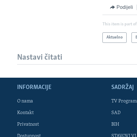
Podijeli
This item is part of
Aktuelno
Nastavi čitati
INFORMACIJE
SADRŽAJ
Learning English
O nama
TV Program
Kontakt
SAD
PRATITE NAS
Privatnost
BIH
Dostupnost
STAVOVI V