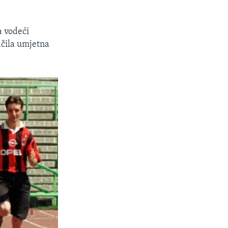
a vodeći
ačila umjetna