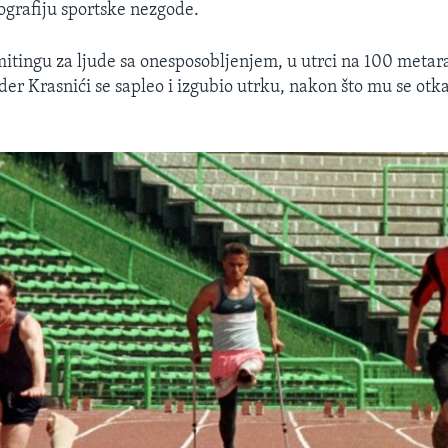
tografiju sportske nezgode.
itingu za ljude sa onesposobljenjem, u utrci na 100 metar
er Krasnići se sapleo i izgubio utrku, nakon što mu se otk