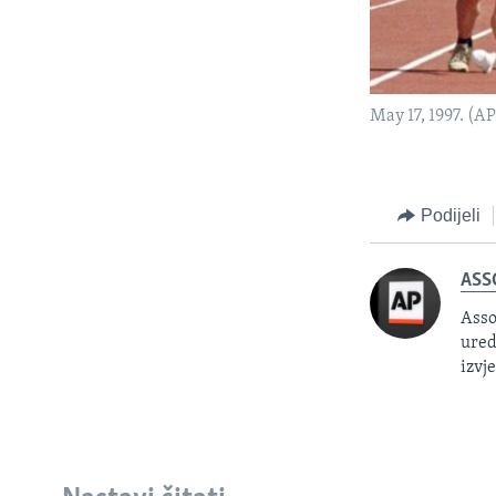
May 17, 1997. (A
Podijeli
ASS
Asso
ured
izvj