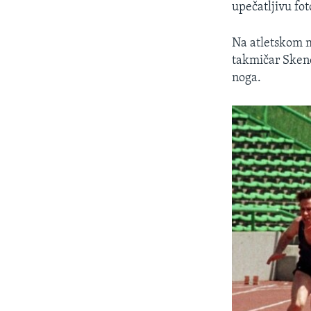
upečatljivu fo
Na atletskom m
takmičar Skend
noga.