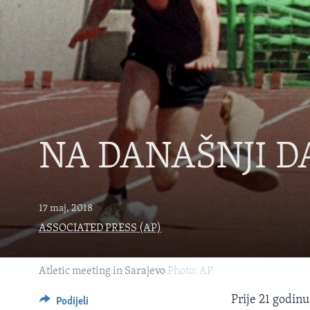
MAGAZIN
O GLASU AMERIKE
NA DANAŠNJI DA
17 maj, 2018
ASSOCIATED PRESS (AP)
Atletic meeting in Sarajevo
Photo: AP
Prije 21 godinu
Podijeli