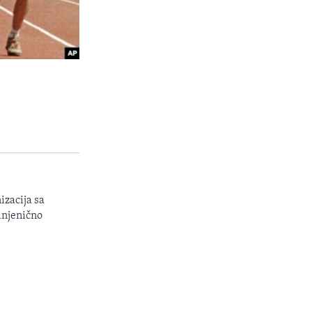
izacija sa
injenično