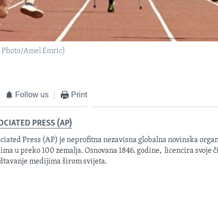
P Photo/Amel Emric)
Follow us
Print
OCIATED PRESS (AP)
ciated Press (AP) je neprofitna nezavisna globalna novinska organ
ima u preko 100 zemalja. Osnovana 1846. godine, licencira svoje č
eštavanje medijima širom svijeta.