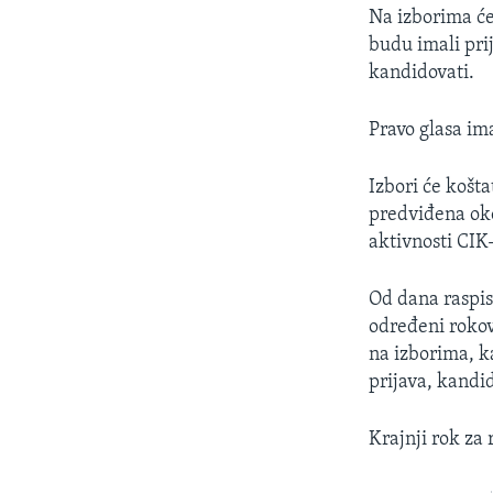
Na izborima će
budu imali prij
kandidovati.
Pravo glasa im
Izbori će košt
predviđena oko 
aktivnosti CIK
Od dana raspis
određeni rokov
na izborima, k
prijava, kandid
Krajnji rok za 