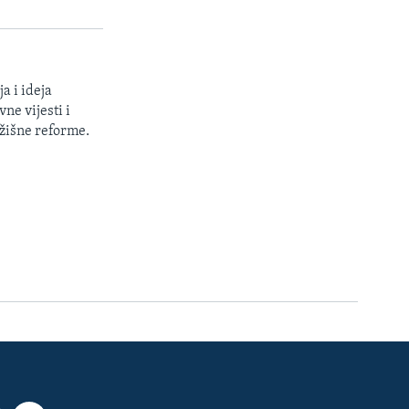
a i ideja
ne vijesti i
žišne reforme.