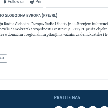
Follow us
Print
IO SLOBODNA EVROPA (RFE/RL)
ja Radija Slobodna Evropa/Radio Liberty je da širenjem informacij
oviše demokratske vrijednosti i institucije: RFE/RL pruža objektiv
ize o domaćim i regionalnim pitanjima važnim za demokratske i tr
BiH
PRATITE NAS