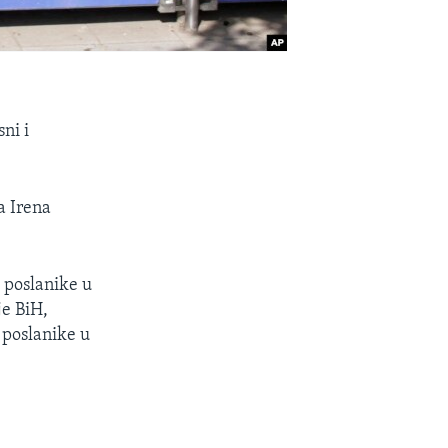
ni i
a Irena
 poslanike u
e BiH,
 poslanike u