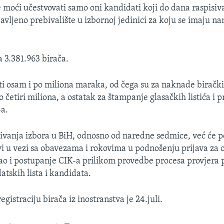
 moći učestvovati samo oni kandidati koji do dana raspisiv
avljeno prebivalište u izbornoj jedinici za koju se imaju n
a 3.381.963 birača.
ati osam i po miliona maraka, od čega su za naknade birač
četiri miliona, a ostatak za štampanje glasačkih listića i p
-a.
ivanja izbora u BiH, odnosno od naredne sedmice, već će poč
i u vezi sa obavezama i rokovima u podnošenju prijava za 
ao i postupanje CIK-a prilikom provedbe procesa provjera
atskih lista i kandidata.
registraciju birača iz inostranstva je 24.juli.