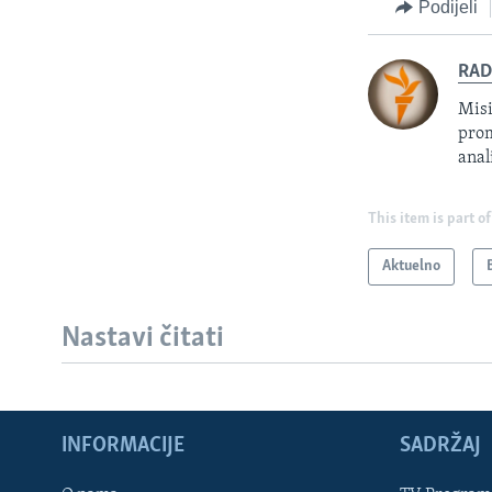
Podijeli
RAD
Misi
prom
anal
This item is part of
Aktuelno
Nastavi čitati
INFORMACIJE
SADRŽAJ