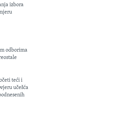
anja izbora
amjeru
kim odborima
reostale
eti teći i
ovjeru učešća
 podnesenih