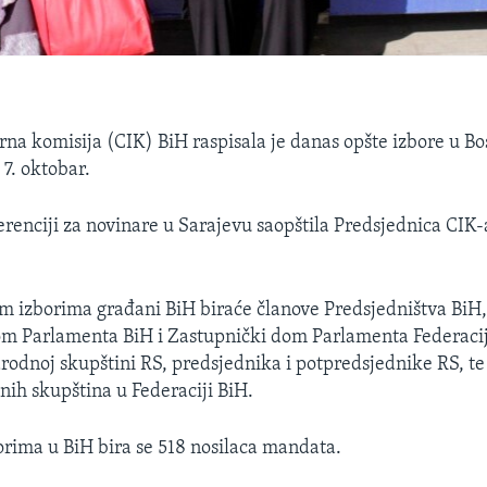
rna komisija (CIK) BiH raspisala je danas opšte izbore u Bos
 7. oktobar.
erenciji za novinare u Sarajevu saopštila Predsjednica CIK-
m izborima građani BiH biraće članove Predsjedništva BiH,
om Parlamenta BiH i Zastupnički dom Parlamenta Federacij
rodnoj skupštini RS, predsjednika i potpredsjednike RS, te
nih skupština u Federaciji BiH.
rima u BiH bira se 518 nosilaca mandata.