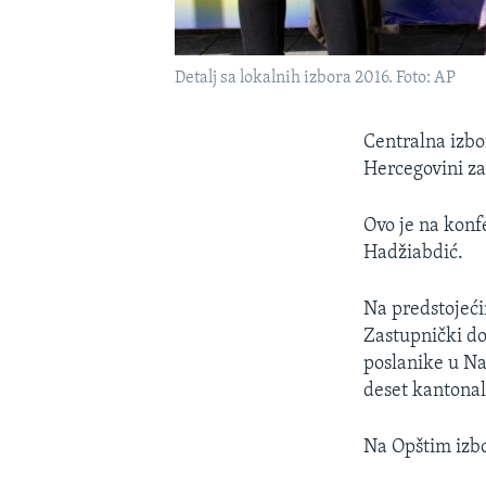
Detalj sa lokalnih izbora 2016. Foto: AP
Centralna izbo
Hercegovini za
Ovo je na konf
Hadžiabdić.
Na predstojeći
Zastupnički d
poslanike u Na
deset kantonal
Na Opštim izbo