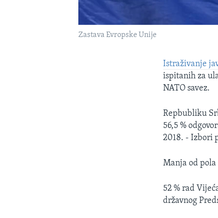
Zastava Evropske Unije
Istraživanje j
ispitanih za u
NATO savez.
Repbubliku Srb
56,5 % odgovora
2018. - Izbori 
Manja od pola 
52 % rad Vijeć
državnog Preds