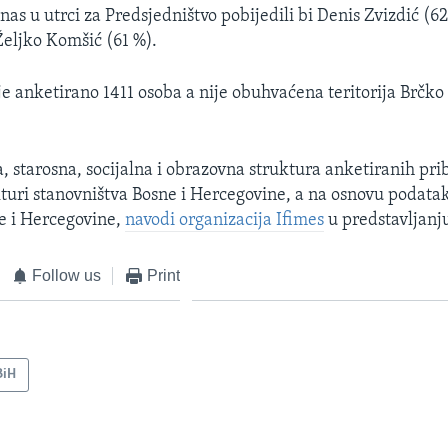
nas u utrci za Predsjedništvo pobijedili bi Denis Zvizdić (6
Željko Komšić (61 %).
je anketirano 1411 osoba a nije obuhvaćena teritorija Brčko 
, starosna, socijalna i obrazovna struktura anketiranih pri
turi stanovništva Bosne i Hercegovine, a na osnovu podata
ne i Hercegovine,
navodi organizacija Ifimes
u predstavljanju
Follow us
Print
BiH