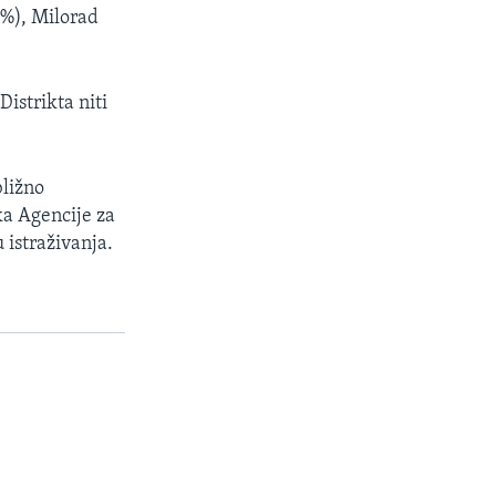
2%), Milorad
Distrikta niti
bližno
ka Agencije za
 istraživanja.