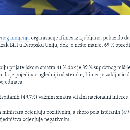
avnog mnijenja
organizacije Ifimes iz Ljubljane, pokazalo da
lazak BiH u Evropsku Uniju, dok je nešto manje, 69 % opredi
iju prijateljskom smatra 41 % dok je 39 % suprotnog mišlj
 da je pojedinac ugledniji od stranke, Ifimes je zaključio d
pojedinaca.
ispitanih (49.7%) važnim smatra vitalni nacionalni interes.
a ministara ocjenjuju pozitivnim, a skoro pola ispitanih (49
jedništva ocjenjuje negativnim.