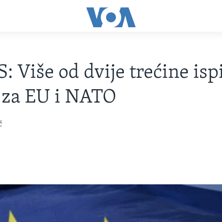
: Više od dvije trećine isp
 za EU i NATO
ć