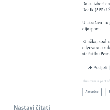
Da su izbori da
Dodik (51%) i 
U istraživanju 
dijaspora.
Etnička, spolna
odgovara struk
statistiku Bos
Podijeli
This item is part of
Aktuelno
Nastavi čitati