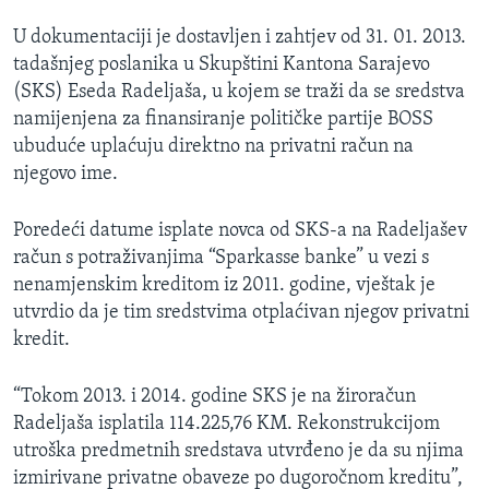
U dokumentaciji je dostavljen i zahtjev od 31. 01. 2013.
tadašnjeg poslanika u Skupštini Kantona Sarajevo
(SKS) Eseda Radeljaša, u kojem se traži da se sredstva
namijenjena za finansiranje političke partije BOSS
ubuduće uplaćuju direktno na privatni račun na
njegovo ime.
Poredeći datume isplate novca od SKS-a na Radeljašev
račun s potraživanjima “Sparkasse banke” u vezi s
nenamjenskim kreditom iz 2011. godine, vještak je
utvrdio da je tim sredstvima otplaćivan njegov privatni
kredit.
“Tokom 2013. i 2014. godine SKS je na žiroračun
Radeljaša isplatila 114.225,76 KM. Rekonstrukcijom
utroška predmetnih sredstava utvrđeno je da su njima
izmirivane privatne obaveze po dugoročnom kreditu”,