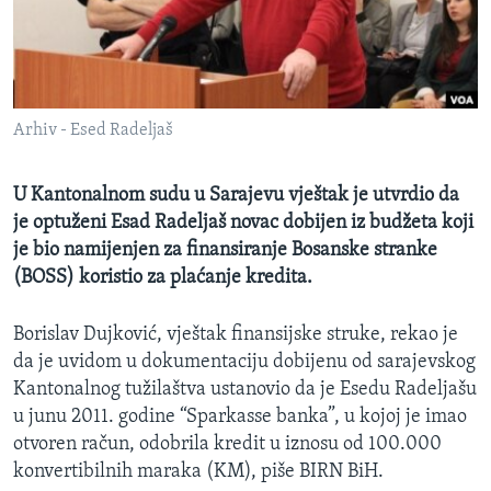
MAGAZIN
O GLASU AMERIKE
Learning English
Arhiv - Esed Radeljaš
PRATITE NAS
U Kantonalnom sudu u Sarajevu vještak je utvrdio da
je optuženi Esad Radeljaš novac dobijen iz budžeta koji
je bio namijenjen za finansiranje Bosanske stranke
(BOSS) koristio za plaćanje kredita.
Jezici
Borislav Dujković, vještak finansijske struke, rekao je
da je uvidom u dokumentaciju dobijenu od sarajevskog
Kantonalnog tužilaštva ustanovio da je Esedu Radeljašu
u junu 2011. godine “Sparkasse banka”, u kojoj je imao
otvoren račun, odobrila kredit u iznosu od 100.000
konvertibilnih maraka (KM), piše BIRN BiH.