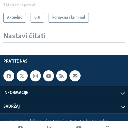
This item is part of
Aktuelno
BiH
korupcija i kriminal
Nastavi čitati
PRATITE NAS
INFORMACIJE
SADRŽAJ
Sva prava zadržana. Glas Amerike © 2026 Glas Amerike:
bosnian-service@voanews.com