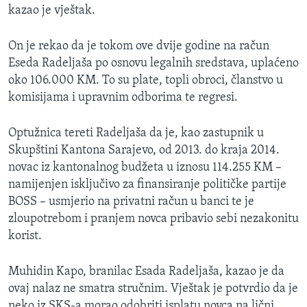
kazao je vještak.
On je rekao da je tokom ove dvije godine na račun
Eseda Radeljaša po osnovu legalnih sredstava, uplaćeno
oko 106.000 KM. To su plate, topli obroci, članstvo u
komisijama i upravnim odborima te regresi.
Optužnica tereti Radeljaša da je, kao zastupnik u
Skupštini Kantona Sarajevo, od 2013. do kraja 2014.
novac iz kantonalnog budžeta u iznosu 114.255 KM –
namijenjen isključivo za finansiranje političke partije
BOSS – usmjerio na privatni račun u banci te je
zloupotrebom i pranjem novca pribavio sebi nezakonitu
korist.
Muhidin Kapo, branilac Esada Radeljaša, kazao je da
ovaj nalaz ne smatra stručnim. Vještak je potvrdio da je
neko iz SKS-a morao odobriti isplatu novca na lični