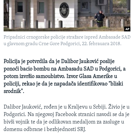
MAGAZIN
O GLASU AMERIKE
Learning English
Pripadnici crnogorske policije stražare ispred Ambasade SAD
u glavnom gradu Crne Gore Podgorici, 22. febrauara 2018.
PRATITE NAS
Policija je potvrdila da je Dalibor Jauković poslije
ponoći bacio bombu na Ambasadu SAD u Podgorici, a
Jezici
potom izvršio samoubistvo. Izvor Glasa Amerike u
policiji, rekao je da je napadača identifikovao "bliski
srodnik".
Dalibor Jauković, rođen je u Kraljevu u Srbiji. Živio je u
Podgorici. Na njegovoj Facebook stranici navodi se da je
bivši vojnik te da je odlikovan medaljom za zasluge u
domenu odbrane i bezbjednosti SRJ.