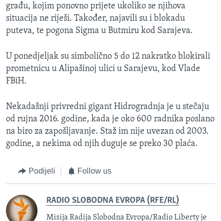
građu, kojim ponovno prijete ukoliko se njihova
situacija ne riješi. Također, najavili su i blokadu
puteva, te pogona Sigma u Butmiru kod Sarajeva.
U ponedjeljak su simbolično 5 do 12 nakratko blokirali
prometnicu u Alipašinoj ulici u Sarajevu, kod Vlade
FBiH.
Nekadašnji privredni gigant Hidrogradnja je u stečaju
od rujna 2016. godine, kada je oko 600 radnika poslano
na biro za zapošljavanje. Staž im nije uvezan od 2003.
godine, a nekima od njih duguje se preko 30 plaća.
Podijeli
Follow us
RADIO SLOBODNA EVROPA (RFE/RL)
Misija Radija Slobodna Evropa/Radio Liberty je