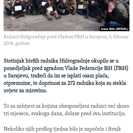
MAGAZIN
O GLASU AMERIKE
Learning English
Radnici Hidgoradnje pred Vladom FBiH u Sarajevu, 5. februar
2018. godine.
PRATITE NAS
Stotinjak bivših radnika Hidrogradnje okupilo se u
ponedjeljak pred zgradom Vlade Federacije BiH (FBiH)
Jezici
u Sarajevu, tražeći da im se isplati osam plaća,
otpremnine, te doprinosi za 272 radnika koja su stekla
uvjete za mirovinu.
To su zahtjevi sa kojima obespravljeni radnici već skoro
tri mjeseca, svakoga dana, dolaze pred ovu instituciju.
Nekoliko njih prošlog tjedna bilo je započelo i štrajk