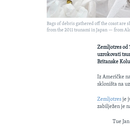
Bags of debris gathered off the coast are 
from the 2011 tsunami in Japan — from Al
Zemljotres od 
uzrokovati tsun
Britanske Kol
Iz Američke na
skloništa na u
Zemljotres
je 
zabilježen je n
Tue Jan