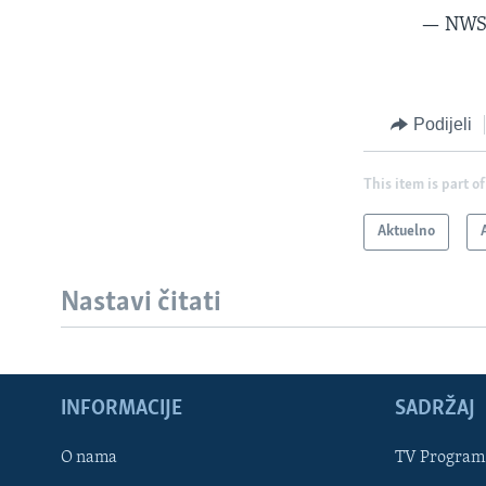
— NWS
Podijeli
This item is part of
Aktuelno
Nastavi čitati
Learning English
INFORMACIJE
SADRŽAJ
PRATITE NAS
O nama
TV Program