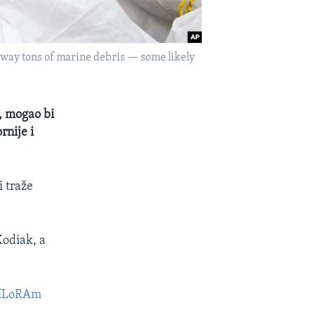
l away tons of marine debris — some likely
u, mogao bi
rnije i
i traže
Kodiak, a
tHLoRAm