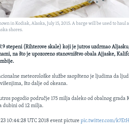
shown in Kodiak, Alaska, July 15, 2015. A barge will be used to hau
aska shores.
7.9 stepeni (Rihterove skale) koji je jutros uzdrmao Aljask
ami, na što je upozoreno stanovništvo obala Ajjaske, Kalifo
umbije.
cionalne meteorološke službe saopšteno je ljudima da ljud
zvišenjima, što dalje od okeana.
jutros pogodio područje 175 milja daleko od obalnog grada 
a dubini od 12 milja.
 23 10:44:28 UTC 2018 event picture
pic.twitter.com/k7E