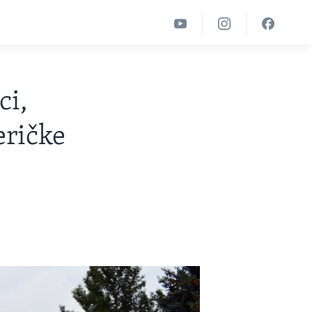
ci,
eričke