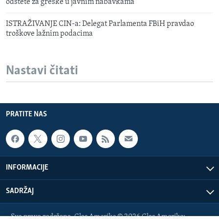
odštete za greške u javnim nabavkama
ISTRAŽIVANJE CIN-a: Delegat Parlamenta FBiH pravdao
troškove lažnim podacima
Nastavi čitati
PRATITE NAS
INFORMACIJE
SADRŽAJ
Sva prava zadržana. Glas Amerike © 2026 Glas Amerike: