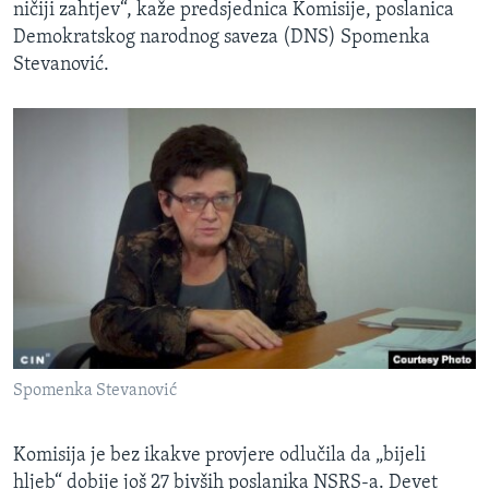
ničiji zahtjev“, kaže predsjednica Komisije, poslanica
Demokratskog narodnog saveza (DNS) Spomenka
Stevanović.
Spomenka Stevanović
Komisija je bez ikakve provjere odlučila da „bijeli
hljeb“ dobije još 27 bivših poslanika NSRS-a. Devet