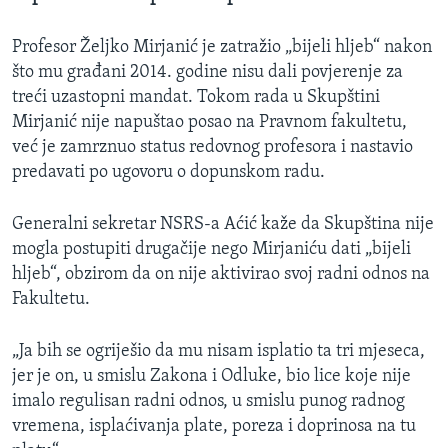
Profesor Željko Mirjanić je zatražio „bijeli hljeb“ nakon
što mu građani 2014. godine nisu dali povjerenje za
treći uzastopni mandat. Tokom rada u Skupštini
Mirjanić nije napuštao posao na Pravnom fakultetu,
već je zamrznuo status redovnog profesora i nastavio
predavati po ugovoru o dopunskom radu.
Generalni sekretar NSRS-a Aćić kaže da Skupština nije
mogla postupiti drugačije nego Mirjaniću dati „bijeli
hljeb“, obzirom da on nije aktivirao svoj radni odnos na
Fakultetu.
„Ja bih se ogriješio da mu nisam isplatio ta tri mjeseca,
jer je on, u smislu Zakona i Odluke, bio lice koje nije
imalo regulisan radni odnos, u smislu punog radnog
vremena, isplaćivanja plate, poreza i doprinosa na tu