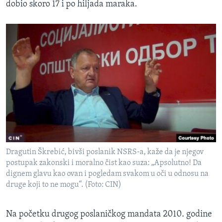
dobio skoro 17 i po hiljada maraka.
Dragutin Škrebić, bivši poslanik NSRS-a, kaže da je njegov
postupak zakonski i moralno čist kao suza: „Apsolutno! Da
dignem glavu kao ovan i pogledam svakom u oči u odnosu na
druge koji to ne mogu“. (Foto: CIN)
Na početku drugog poslaničkog mandata 2010. godine