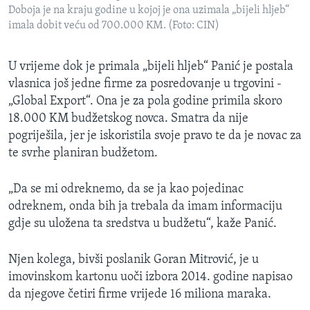
Doboja je na kraju godine u kojoj je ona uzimala „bijeli hljeb“
imala dobit veću od 700.000 KM. (Foto: CIN)
U vrijeme dok je primala „bijeli hljeb“ Panić je postala
vlasnica još jedne firme za posredovanje u trgovini -
„Global Export“. Ona je za pola godine primila skoro
18.000 KM budžetskog novca. Smatra da nije
pogriješila, jer je iskoristila svoje pravo te da je novac za
te svrhe planiran budžetom.
„Da se mi odreknemo, da se ja kao pojedinac
odreknem, onda bih ja trebala da imam informaciju
gdje su uložena ta sredstva u budžetu“, kaže Panić.
Njen kolega, bivši poslanik Goran Mitrović, je u
imovinskom kartonu uoči izbora 2014. godine napisao
da njegove četiri firme vrijede 16 miliona maraka.