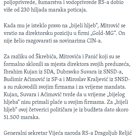
poljoprivrede, šumarstva i vodoprivrede RS-a dobio
više od 230 hiljada maraka poticaja.
Kada mu je isteklo pravo na „bijeli hljeb“, Mitrović se
vratio na direktorsku poziciju u firmi „Gold-MG“. On
nije želio razgovarati sa novinarima CIN-a.
Za razliku od Škrebića, Mitrovića i Panić koji su se
formalno sklonili sa mjesta direktora svojih preduzeća,
Ibrahim Kujan iz SDA, Dubravko Suvara iz SNSD-a,
Budimir Aćimović iz SP-a i Miroslav Kraljević iz SNSD-
a su rukovodili svojim firmama i za vrijeme mandata.
Kujan, Suvara i Aćimović tvrde da u vrijeme „bijelog
hljeba“ nisu primali plaće u svojim firmama. Za „bijeli
hljeb“ ovoj četverici političara je iz budžeta dato skoro
51.500 maraka.
Generalni sekretar Vijeća naroda RS-a Dragoljub Reljić