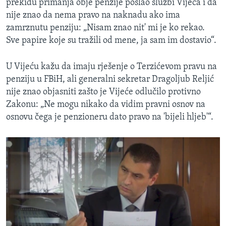
prekidu primanja obje penzije poslao službi Vijeća i da
nije znao da nema pravo na naknadu ako ima
zamrznutu penziju: „Nisam znao nit' mi je ko rekao.
Sve papire koje su tražili od mene, ja sam im dostavio“.
U Vijeću kažu da imaju rješenje o Terzićevom pravu na
penziju u FBiH, ali generalni sekretar Dragoljub Reljić
nije znao objasniti zašto je Vijeće odlučilo protivno
Zakonu: „Ne mogu nikako da vidim pravni osnov na
osnovu čega je penzioneru dato pravo na 'bijeli hljeb'“.