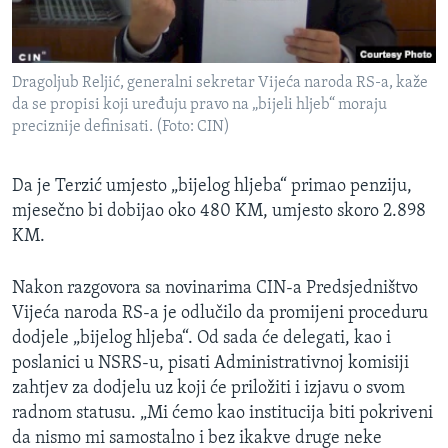
Dragoljub Reljić, generalni sekretar Vijeća naroda RS-a, kaže
da se propisi koji uređuju pravo na „bijeli hljeb“ moraju
preciznije definisati. (Foto: CIN)
Da je Terzić umjesto „bijelog hljeba“ primao penziju,
mjesečno bi dobijao oko 480 KM, umjesto skoro 2.898
KM.
Nakon razgovora sa novinarima CIN-a Predsjedništvo
Vijeća naroda RS-a je odlučilo da promijeni proceduru
dodjele „bijelog hljeba“. Od sada će delegati, kao i
poslanici u NSRS-u, pisati Administrativnoj komisiji
zahtjev za dodjelu uz koji će priložiti i izjavu o svom
radnom statusu. „Mi ćemo kao institucija biti pokriveni
da nismo mi samostalno i bez ikakve druge neke