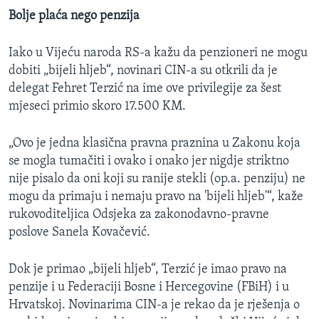
Bolje plaća nego penzija
Iako u Vijeću naroda RS-a kažu da penzioneri ne mogu
dobiti „bijeli hljeb“, novinari CIN-a su otkrili da je
delegat Fehret Terzić na ime ove privilegije za šest
mjeseci primio skoro 17.500 KM.
„Ovo je jedna klasična pravna praznina u Zakonu koja
se mogla tumačiti i ovako i onako jer nigdje striktno
nije pisalo da oni koji su ranije stekli (op.a. penziju) ne
mogu da primaju i nemaju pravo na 'bijeli hljeb'“, kaže
rukovoditeljica Odsjeka za zakonodavno-pravne
poslove Sanela Kovačević.
Dok je primao „bijeli hljeb“, Terzić je imao pravo na
penzije i u Federaciji Bosne i Hercegovine (FBiH) i u
Hrvatskoj. Novinarima CIN-a je rekao da je rješenja o