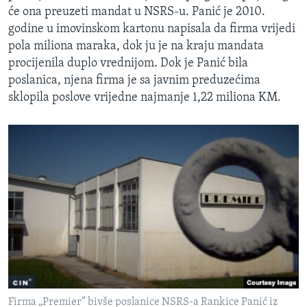
će ona preuzeti mandat u NSRS-u. Panić je 2010.
godine u imovinskom kartonu napisala da firma vrijedi
pola miliona maraka, dok ju je na kraju mandata
procijenila duplo vrednijom. Dok je Panić bila
poslanica, njena firma je sa javnim preduzećima
sklopila poslove vrijedne najmanje 1,22 miliona KM.
Firma „Premier“ bivše poslanice NSRS-a Rankice Panić iz