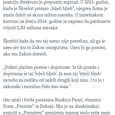
poziciju direktora je prepustio supruzi. U 2015. godini,
kada je Škrebić primao „bijeli hljeb“, njegova firma je
imala dobit od skoro milion maraka. U imovinskom
kartonu na kraju 2014. godine je napisao da preduzeće
vrijedi 2,83 miliona maraka.
Škrebić kaže da mu taj novac nije potreban, ali ga je
uzeo jer mu to Zakon omogućava. Uzeo bi ga ponovo,
ako mu Zakon dozvoli.
„Državi plaćam poreze i doprinose. Iz tih poreza i
doprinosa je taj 'bijeli hljeb'. Ja sam taj 'bijeli hljeb'
zaradio za razliku od nekih drugih koji nisu. I tu je i
zakonski i moralno čisto kao suza.“
Isto misli i bivša poslanica Rankica Panić, vlasnica
firme „Premier“ iz Doboja. Nju je na direktorskoj
poziciji u „Premieru“ zamijenio suprug malo prije nego