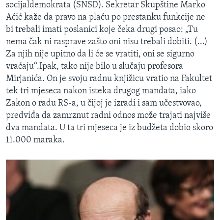
socijaldemokrata (SNSD). Sekretar Skupštine Marko
Aćić kaže da pravo na plaću po prestanku funkcije ne
bi trebali imati poslanici koje čeka drugi posao: „Tu
nema čak ni rasprave zašto oni nisu trebali dobiti. (...)
Za njih nije upitno da li će se vratiti, oni se sigurno
vraćaju“.Ipak, tako nije bilo u slučaju profesora
Mirjanića. On je svoju radnu knjižicu vratio na Fakultet
tek tri mjeseca nakon isteka drugog mandata, iako
Zakon o radu RS-a, u čijoj je izradi i sam učestvovao,
predviđa da zamrznut radni odnos može trajati najviše
dva mandata. U ta tri mjeseca je iz budžeta dobio skoro
11.000 maraka.