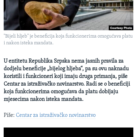
MAGAZIN
O GLASU AMERIKE
Learning English
"Bijeli hljeb" je beneficija koja funkcionerima omogućava platu
i nakon isteka mandata.
PRATITE NAS
U entitetu Republika Srpska nema jasnih pravila za
dodjelu beneficije „bijelog hljeba“, pa su ovu naknadu
koristili i funkcioneri koji imaju druga primanja, piše
Jezici
Centar za istraživačko novinarstvo. Radi se o beneficiji
koja funkcionerima omogućava da platu dobijaju
mjesecima nakon isteka mandata.
Piše:
Centar za istraživačko novinarstvo