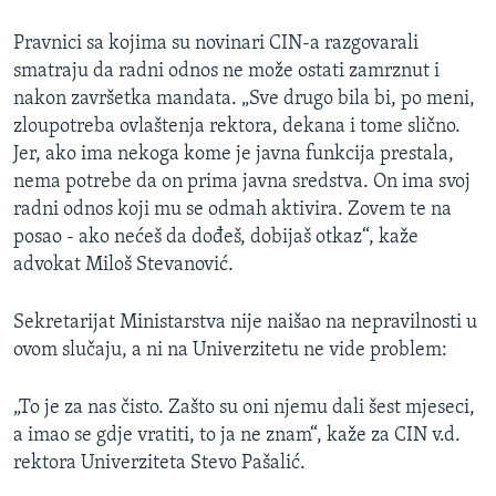
Pravnici sa kojima su novinari CIN-a razgovarali
smatraju da radni odnos ne može ostati zamrznut i
nakon završetka mandata. „Sve drugo bila bi, po meni,
zloupotreba ovlaštenja rektora, dekana i tome slično.
Jer, ako ima nekoga kome je javna funkcija prestala,
nema potrebe da on prima javna sredstva. On ima svoj
radni odnos koji mu se odmah aktivira. Zovem te na
posao - ako nećeš da dođeš, dobijaš otkaz“, kaže
advokat Miloš Stevanović.
Sekretarijat Ministarstva nije naišao na nepravilnosti u
ovom slučaju, a ni na Univerzitetu ne vide problem:
„To je za nas čisto. Zašto su oni njemu dali šest mjeseci,
a imao se gdje vratiti, to ja ne znam“, kaže za CIN v.d.
rektora Univerziteta Stevo Pašalić.