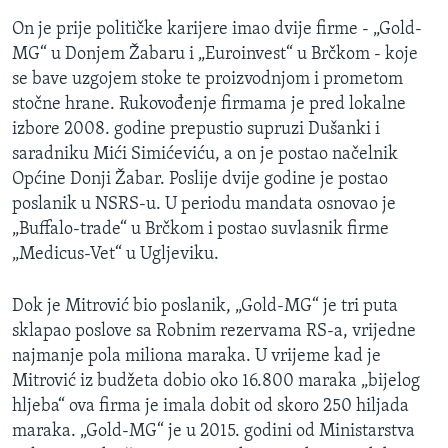
On je prije političke karijere imao dvije firme - „Gold-
MG“ u Donjem Žabaru i „Euroinvest“ u Brčkom - koje
se bave uzgojem stoke te proizvodnjom i prometom
stočne hrane. Rukovođenje firmama je pred lokalne
izbore 2008. godine prepustio supruzi Dušanki i
saradniku Mići Simićeviću, a on je postao načelnik
Općine Donji Žabar. Poslije dvije godine je postao
poslanik u NSRS-u. U periodu mandata osnovao je
„Buffalo-trade“ u Brčkom i postao suvlasnik firme
„Medicus-Vet“ u Ugljeviku.
Dok je Mitrović bio poslanik, „Gold-MG“ je tri puta
sklapao poslove sa Robnim rezervama RS-a, vrijedne
najmanje pola miliona maraka. U vrijeme kad je
Mitrović iz budžeta dobio oko 16.800 maraka „bijelog
hljeba“ ova firma je imala dobit od skoro 250 hiljada
maraka. „Gold-MG“ je u 2015. godini od Ministarstva