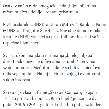
Ovakav način rada omogućio je da „bijeli hljeb“ na
račun budžeta dobije i sedam privatnika.
Bivši poslanik iz SNSD-a Goran Mitrović, Rankica Panić
iz DNS-a i Dragutin Škrebić iz Narodne demokratske
stranke (NDS) vlasnici su privatnih preduzeća i važe za
uspješne biznismene.
Svi su tokom mandata i primanja „bijelog hljeba“
direktorske pozicije u firmama ustupili članovima
svojih porodica. Međutim, i dalje su bili vlasnici firmi i
njihovog kapitala. Na taj način su izbjegli eventualni
sukob interesa.
Škrebić je vlasnik firme „Škrebić Company“ koja u
Tesliću proizvodi obuću. „Bijeli hljeb“ je uzimao dva
puta - 2006. i 2014. godine. Posljednji put je iz budžeta