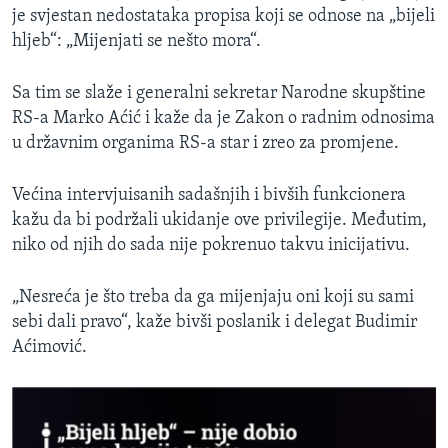
je svjestan nedostataka propisa koji se odnose na „bijeli
hljeb“: „Mijenjati se nešto mora“.
Sa tim se slaže i generalni sekretar Narodne skupštine
RS-a Marko Aćić i kaže da je Zakon o radnim odnosima
u državnim organima RS-a star i zreo za promjene.
Većina intervjuisanih sadašnjih i bivših funkcionera
kažu da bi podržali ukidanje ove privilegije. Međutim,
niko od njih do sada nije pokrenuo takvu inicijativu.
„Nesreća je što treba da ga mijenjaju oni koji su sami
sebi dali pravo“, kaže bivši poslanik i delegat Budimir
Aćimović.