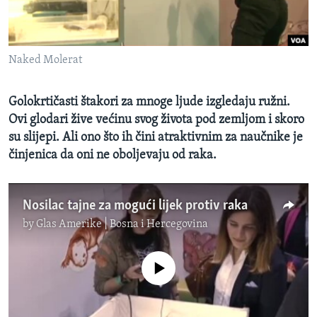
MAGAZIN
O GLASU AMERIKE
Naked Molerat
Learning English
Golokrtičasti štakori za mnoge ljude izgledaju ružni.
PRATITE NAS
Ovi glodari žive većinu svog života pod zemljom i skoro
su slijepi. Ali ono što ih čini atraktivnim za naučnike je
činjenica da oni ne oboljevaju od raka.
Jezici
Nosilac tajne za mogući lijek protiv raka
by
Glas Amerike | Bosna i Hercegovina
No media source currently available