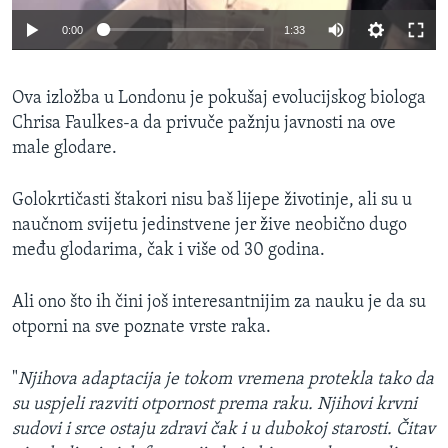
0:00
1:33
Ova izložba u Londonu je pokušaj evolucijskog biologa
Chrisa Faulkes-a da privuče pažnju javnosti na ove
male glodare.
Golokrtičasti štakori nisu baš lijepe životinje, ali su u
naučnom svijetu jedinstvene jer žive neobično dugo
među glodarima, čak i više od 30 godina.
Ali ono što ih čini još interesantnijim za nauku je da su
otporni na sve poznate vrste raka.
"
Njihova adaptacija je tokom vremena protekla tako da
su uspjeli razviti otpornost prema raku. Njihovi krvni
sudovi i srce ostaju zdravi čak i u dubokoj starosti. Čitav