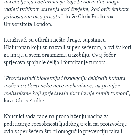
niz oboljenja i deformacija koje bi normalno mogli
vidjeti prilikom starenja kod čovjeka, kod ovih štakora
jednostavno nisu prisutni
", kaže Chris Faulkes sa
Univerziteta London.
Istraživači su otkrili i nešto drugo, supstancu
Hialuronan koju su nazvali super-sećerom, a ovi štakori
ga imaju u svom organizmu u izobilju. Ovaj šećer
sprječava spajanje ćelija i formiranje tumora.
"
Proučavajući biokemiju i fiziologiju ćelijskih kultura
možemo otkriti neke nove mehanizme, na primjer
mehanizme koji sprječavaju formiranje samih tumora
",
kaže Chris Faulkes.
Naučnici sada rade na pronalaženju načina za
podsticanje sposobnosti ljudskog tijela na proizvodnju
ovih super šećera što bi omogućilo prevenciju raka i