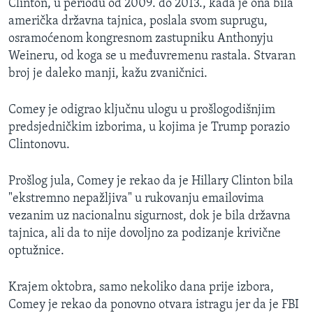
Clinton, u periodu od 2009. do 2013., kada je ona bila
američka državna tajnica, poslala svom suprugu,
osramoćenom kongresnom zastupniku Anthonyju
Weineru, od koga se u međuvremenu rastala. Stvaran
broj je daleko manji, kažu zvaničnici.
Comey je odigrao ključnu ulogu u prošlogodišnjim
predsjedničkim izborima, u kojima je Trump porazio
Clintonovu.
Prošlog jula, Comey je rekao da je Hillary Clinton bila
"ekstremno nepažljiva" u rukovanju emailovima
vezanim uz nacionalnu sigurnost, dok je bila državna
tajnica, ali da to nije dovoljno za podizanje krivične
optužnice.
Krajem oktobra, samo nekoliko dana prije izbora,
Comey je rekao da ponovno otvara istragu jer da je FBI