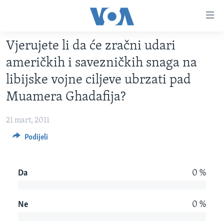
Linkovi
Pređi
na
Vjerujete li da će zračni udari
glavni
TV PROGRAM
sadržaj
američkih i savezničkih snaga na
VIDEO
Pređi
libijske vojne ciljeve ubrzati pad
na
FOTOGRAFIJE DANA
Muamera Ghadafija?
glavnu
VIJESTI
navigaciju
21 mart, 2011
Idi
NAUKA I TEHNOLOGIJA
SJEDINJENE AMERIČKE DRŽAVE
na
Podijeli
SPECIJALNI PROJEKTI
BOSNA I HERCEGOVINA
pretragu
KORUPCIJA
SVIJET
Da
0 %
SLOBODA MEDIJA
ŽENSKA STRANA
Ne
0 %
IZBJEGLIČKA STRANA