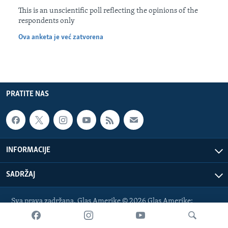
MAGAZIN
This is an unscientific poll reflecting the opinions of the
respondents only
O GLASU AMERIKE
Ova anketa je već zatvorena
Learning English
PRATITE NAS
PRATITE NAS
Jezici
INFORMACIJE
SADRŽAJ
Sva prava zadržana. Glas Amerike © 2026 Glas Amerike:
bosnian-service@voanews.com