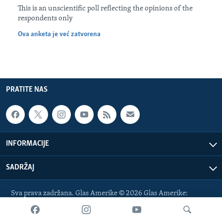
MAGAZIN
This is an unscientific poll reflecting the opinions of the
respondents only
O GLASU AMERIKE
Ova anketa je već zatvorena
Learning English
PRATITE NAS
PRATITE NAS
Jezici
INFORMACIJE
SADRŽAJ
Sva prava zadržana. Glas Amerike © 2026 Glas Amerike:
bosnian-service@voanews.com