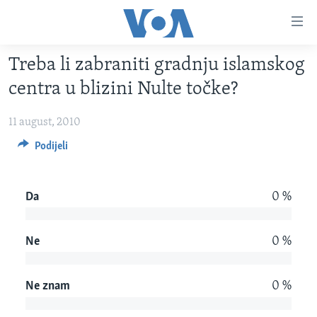
Linkovi
Pređi
na
Treba li zabraniti gradnju islamskog
glavni
TV PROGRAM
sadržaj
centra u blizini Nulte točke?
VIDEO
Pređi
na
11 august, 2010
FOTOGRAFIJE DANA
glavnu
Podijeli
VIJESTI
navigaciju
Idi
NAUKA I TEHNOLOGIJA
SJEDINJENE AMERIČKE DRŽAVE
na
Da
0 %
SPECIJALNI PROJEKTI
BOSNA I HERCEGOVINA
pretragu
KORUPCIJA
SVIJET
Ne
0 %
SLOBODA MEDIJA
ŽENSKA STRANA
Ne znam
0 %
IZBJEGLIČKA STRANA