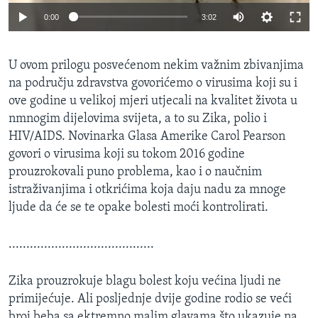
0:00
3:02
U ovom prilogu posvećenom nekim važnim zbivanjima
na području zdravstva govorićemo o virusima koji su i
ove godine u velikoj mjeri utjecali na kvalitet života u
nmnogim dijelovima svijeta, a to su Zika, polio i
HIV/AIDS. Novinarka Glasa Amerike Carol Pearson
govori o virusima koji su tokom 2016 godine
prouzrokovali puno problema, kao i o naučnim
istraživanjima i otkrićima koja daju nadu za mnoge
ljude da će se te opake bolesti moći kontrolirati.
.........................................
Zika prouzrokuje blagu bolest koju većina ljudi ne
primijećuje. Ali posljednje dvije godine rodio se veći
broj beba sa ektremno malim glavama što ukazuje na