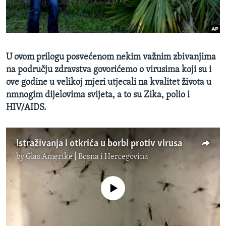
MAGAZIN
O GLASU AMERIKE
Learning English
U ovom prilogu posvećenom nekim važnim zbivanjima
na području zdravstva govorićemo o virusima koji su i
PRATITE NAS
ove godine u velikoj mjeri utjecali na kvalitet života u
nmnogim dijelovima svijeta, a to su Zika, polio i
HIV/AIDS.
Jezici
Istraživanja i otkrića u borbi protiv virusa
by
Glas Amerike | Bosna i Hercegovina
No media source currently available