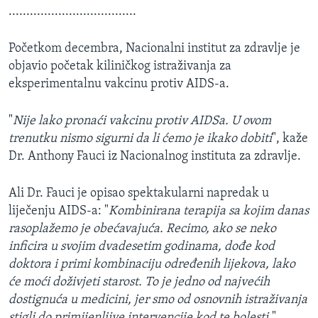
....................................
Početkom decembra, Nacionalni institut za zdravlje je
objavio početak kiliničkog istraživanja za
eksperimentalnu vakcinu protiv AIDS-a.
"
Nije lako pronaći vakcinu protiv AIDSa. U ovom
trenutku nismo sigurni da li ćemo je ikako dobiti
", kaže
Dr. Anthony Fauci iz Nacionalnog instituta za zdravlje.
Ali Dr. Fauci je opisao spektakularni napredak u
liječenju AIDS-a: "
Kombinirana terapija sa kojim danas
rasoplažemo je obećavajuća. Recimo, ako se neko
inficira u svojim dvadesetim godinama, dođe kod
doktora i primi kombinaciju određenih lijekova, lako
će moći doživjeti starost. To je jedno od najvećih
dostignuća u medicini, jer smo od osnovnih istraživanja
stigli do primijenljive intervencije kod te bolesti
."